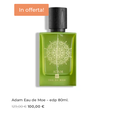
era:
è:
In offerta!
30,00 €.
26,50 €.
Adam Eau de Moe – edp 80ml.
Il
Il
129,00
€
100,00
€
prezzo
prezzo