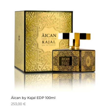
originale
attuale
era:
è:
129,00 €.
100,00 €.
Äican by Kajal EDP 100ml
253,00
€