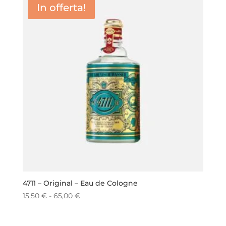
In offerta!
4711 – Original – Eau de Cologne
Fascia
15,50
€
-
65,00
€
di
prezzo: