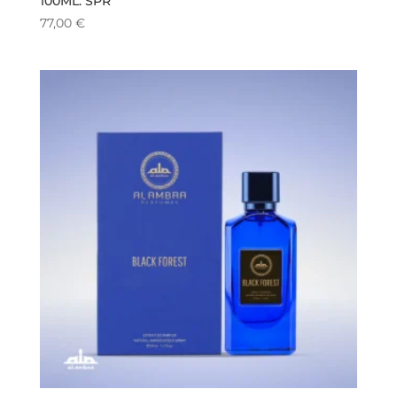
100ML. SPR
77,00
€