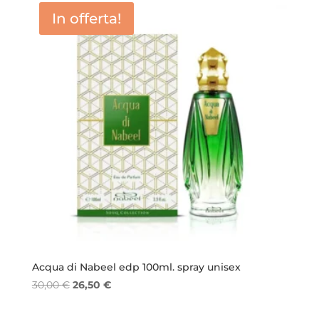
da
In offerta!
15,50 €
a
65,00 €
Acqua di Nabeel edp 100ml. spray unisex
Il
Il
30,00
€
26,50
€
prezzo
prezzo
originale
attuale