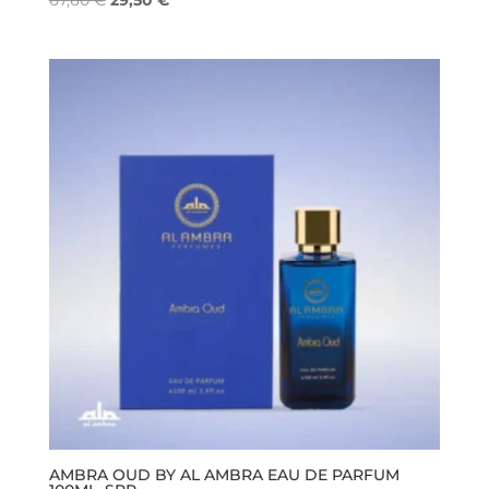
67,60
€
29,50
€
prezzo
prezzo
originale
attuale
era:
è:
67,60 €.
29,50 €.
AMBRA OUD BY AL AMBRA EAU DE PARFUM