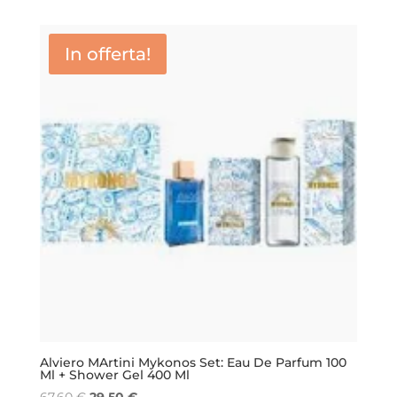
In offerta!
Alviero MArtini Mykonos Set: Eau De Parfum 100
Ml + Shower Gel 400 Ml
Il
Il