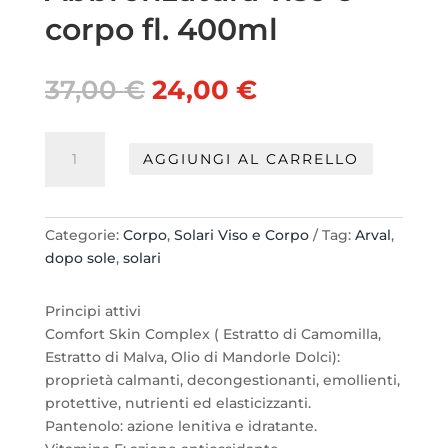
corpo fl. 400ml
Il
Il
37,00
€
24,00
€
prezzo
prezzo
originale
attuale
Arval
era:
è:
AGGIUNGI AL CARRELLO
After
37,00 €.
24,00 €.
Times
Fluido
Sublimatore
Categorie:
Corpo
,
Solari Viso e Corpo
Tag:
Arval
,
di
dopo sole
,
solari
Abbronzatura
viso
Principi attivi
e
Comfort Skin Complex ( Estratto di Camomilla,
corpo
Estratto di Malva, Olio di Mandorle Dolci):
fl.
proprietà calmanti, decongestionanti, emollienti,
400ml
protettive, nutrienti ed elasticizzanti.
quantità
Pantenolo: azione lenitiva e idratante.