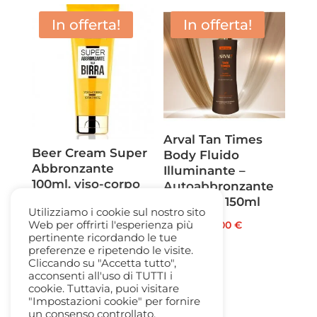
originale
attuale
18,00 €.
9,00 €.
era:
è:
In offerta!
In offerta!
37,00 €.
24,00 €.
Arval Tan Times
Beer Cream Super
Body Fluido
Abbronzante
Illuminante –
100ml. viso-corpo
Autoabbronzante
Rapido fl. 150ml
Il
Il
18,00
€
13,50
€
Utilizziamo i cookie sul nostro sito
Il
Il
45,00
€
29,00
€
prezzo
prezzo
Web per offrirti l'esperienza più
pertinente ricordando le tue
prezzo
prezzo
originale
attuale
preferenze e ripetendo le visite.
originale
attuale
era:
è:
Cliccando su "Accetta tutto",
acconsenti all'uso di TUTTI i
era:
è:
18,00 €.
13,50 €.
cookie. Tuttavia, puoi visitare
45,00 €.
29,00 €.
"Impostazioni cookie" per fornire
un consenso controllato.