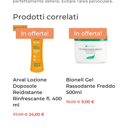
perfettamente detersi. Evitare l’area perioculare.
Prodotti correlati
In offerta!
In offerta!
Arval Lozione
Bionell Gel
Doposole
Rassodante Freddo
Reidratante
500ml
Rinfrescante fl. 400
Il
Il
18,00
€
9,00
€
ml
prezzo
prezzo
Il
Il
37,00
€
24,00
€
originale
attuale
prezzo
prezzo
era:
è: