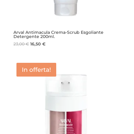
Arval Antimacula Crema-Scrub Esgoliante
Detergente 200ml.
Il
Il
23,00
€
16,50
€
prezzo
prezzo
originale
attuale
era:
è:
In offerta!
23,00 €.
16,50 €.