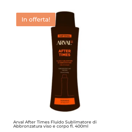
prezzo
prezzo
originale
attuale
era:
è:
In offerta!
23,00 €.
16,50 €.
Arval After Times Fluido Sublimatore di
Abbronzatura viso e corpo fl. 400ml