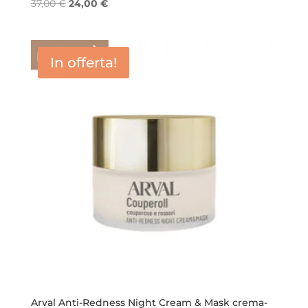
Il
Il
37,00
€
24,00
€
prezzo
prezzo
originale
attuale
era:
è:
In offerta!
37,00 €.
24,00 €.
Arval Anti-Redness Night Cream & Mask crema-