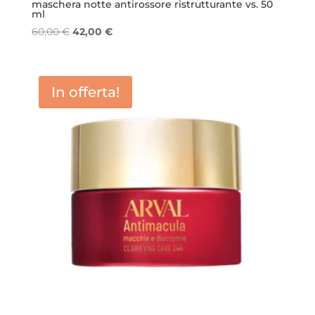
maschera notte antirossore ristrutturante vs. 50
ml
Il
Il
60,00
€
42,00
€
prezzo
prezzo
originale
attuale
era:
è:
In offerta!
60,00 €.
42,00 €.