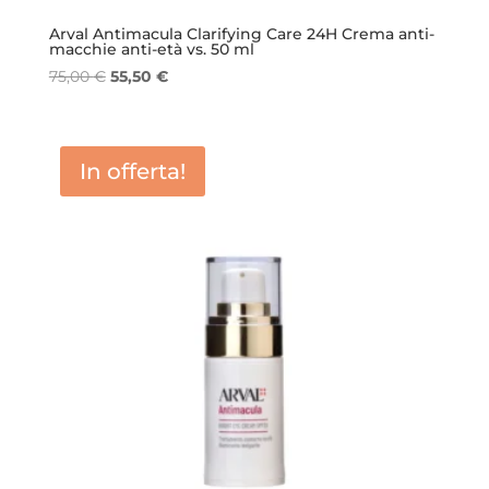
Arval Antimacula Clarifying Care 24H Crema anti-
macchie anti-età vs. 50 ml
Il
Il
75,00
€
55,50
€
prezzo
prezzo
originale
attuale
era:
è:
In offerta!
75,00 €.
55,50 €.