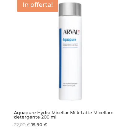
In offerta!
Aquapure Hydra Micellar Milk Latte Micellare
detergente 200 ml
Il
Il
22,00
€
15,90
€
prezzo
prezzo
originale
attuale