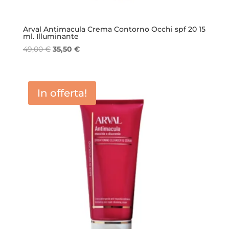
Arval Antimacula Crema Contorno Occhi spf 20 15
ml. Illuminante
Il
Il
49,00
€
35,50
€
prezzo
prezzo
originale
attuale
era:
è:
In offerta!
49,00 €.
35,50 €.