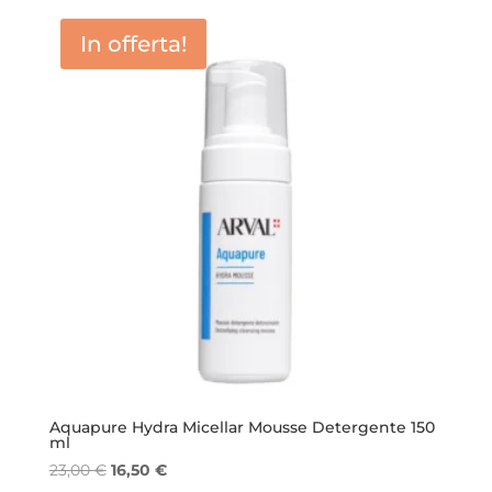
era:
è:
In offerta!
22,00 €.
15,90 €.
Aquapure Hydra Micellar Mousse Detergente 150
ml
Il
Il
23,00
€
16,50
€