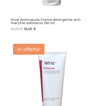
Arval Antimacula Crema detergente anti-
macchie esfoliante 150 ml
Il
Il
25,00
€
18,50
€
prezzo
prezzo
originale
attuale
era:
è:
In offerta!
25,00 €.
18,50 €.