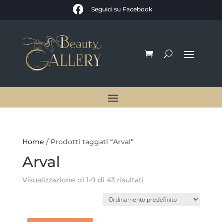

Seguici su Facebook
Home
/ Prodotti taggati “Arval”
Arval
Visualizzazione di 1-9 di 43 risultati