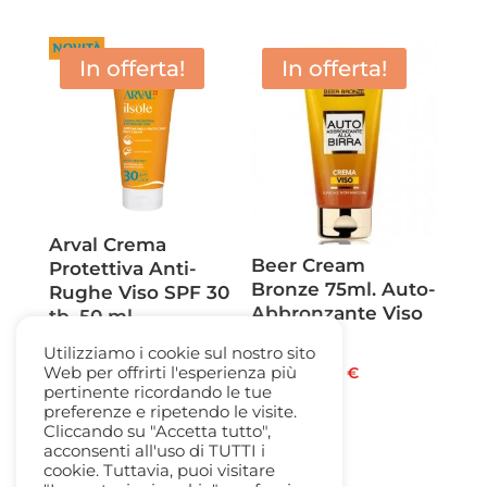
prezzo
prezzo
originale
attuale
era:
è:
In offerta!
In offerta!
31,00 €.
20,00 €.
Arval Crema
Beer Cream
Protettiva Anti-
Bronze 75ml. Auto-
Rughe Viso SPF 30
Abbronzante Viso
tb. 50 ml
alla Birra
Il
Il
29,50
€
19,50
€
Utilizziamo i cookie sul nostro sito
Il
Il
14,00
€
8,50
€
Web per offrirti l'esperienza più
prezzo
prezzo
pertinente ricordando le tue
prezzo
prezzo
originale
attuale
preferenze e ripetendo le visite.
originale
attuale
Cliccando su "Accetta tutto",
era:
è:
acconsenti all'uso di TUTTI i
era:
è:
29,50 €.
19,50 €.
cookie. Tuttavia, puoi visitare
14,00 €.
8,50 €.