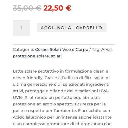
Il
Il
35,00
€
22,50
€
prezzo
prezzo
originale
attuale
Arval
era:
è:
AGGIUNGI AL CARRELLO
Latte
35,00 €.
22,50 €.
Protettivo
Corpo
SPF
Categorie:
Corpo
,
Solari Viso e Corpo
Tag:
Arval
,
50+
protezione solare
,
solari
fl.
200
Latte solare protettivo in formulazione clean e
ml
ocean friendly. Grazie all’utilizzo di filtri solari di
quantità
ultima generazione e di selezionati ingredienti
attivi, protegge e difende dalle radiazioni UVA-
UVB-IR, offrendo un perfetto equilibrio tra
protezione ad ampio spettro, sicurezza per la
pelle e rispetto per l’ambiente. È arricchito con
Acido Ialuronico per un’intensa azione idratante
e un complesso promotore di abbronzatura che