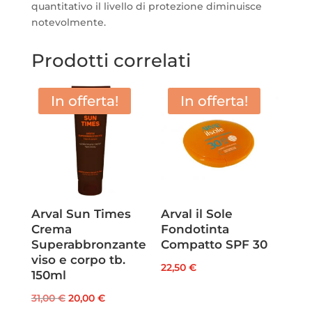
quantitativo il livello di protezione diminuisce
notevolmente.
Prodotti correlati
In offerta!
In offerta!
Arval Sun Times
Arval il Sole
Crema
Fondotinta
Superabbronzante
Compatto SPF 30
viso e corpo tb.
22,50
€
150ml
Il
Il
31,00
€
20,00
€