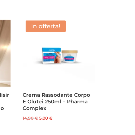
In offerta!
isir
Crema Rassodante Corpo
E Glutei 250ml – Pharma
do
Complex
Il
Il
14,90
€
5,00
€
prezzo
prezzo
originale
attuale