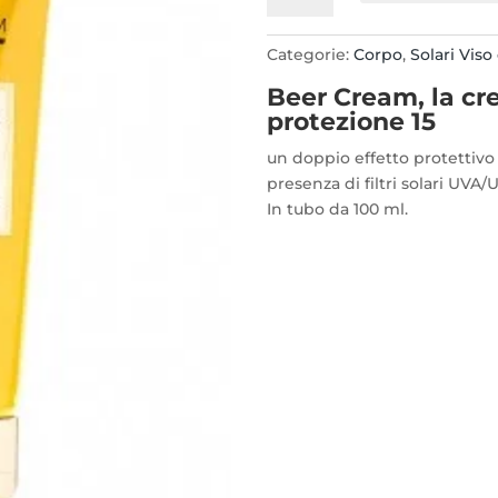
Super
Abbronzante
Categorie:
Corpo
,
Solari Viso
SPF
Beer Cream, la cre
15
protezione 15
viso-
corpo
un doppio effetto protettivo 
100ml.
presenza di filtri solari UVA
quantità
In tubo da 100 ml.