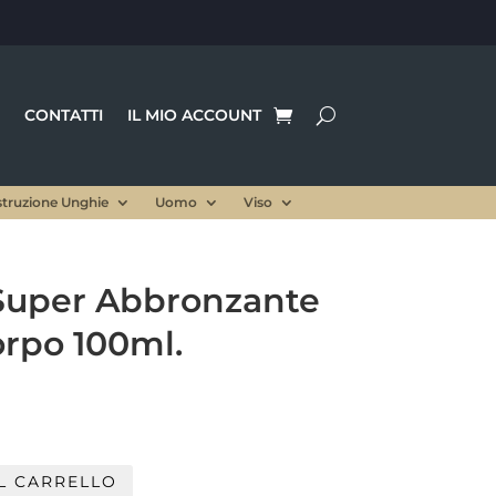
CONTATTI
IL MIO ACCOUNT
struzione Unghie
Uomo
Viso
Super Abbronzante
orpo 100ml.
rezzo
e
ttuale
:
L CARRELLO
1,50 €.