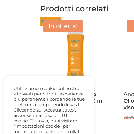
Prodotti correlati
In offerta!
Utilizziamo i cookie sul nostro
sito Web per offrirti l'esperienza
Arval Latte Protettivo
Arv
più pertinente ricordando le tue
Corpo SPF 50+ fl. 200 ml
Oli
preferenze e ripetendo le visite.
viso
Cliccando su "Accetta tutto",
Il
Il
35,00
€
22,50
€
acconsenti all'uso di TUTTI i
32,0
prezzo
prezzo
cookie. Tuttavia, puoi visitare
originale
attuale
"Impostazioni cookie" per
fornire un consenso controllato.
era:
è: