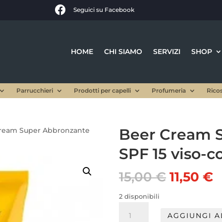

Seguici su Facebook
HOME
CHI SIAMO
SERVIZI
SHOP
Parrucchieri
Prodotti per capelli
Profumeria
Rico
Beer Cream 
Cream Super Abbronzante
SPF 15 viso-c
Il
Il
15,00
€
11,50
€
prezzo
p
original
a
2 disponibili
era:
è
Beer
AGGIUNGI A
15,00 €.
1
Cream