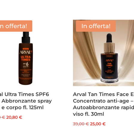
In offerta!
In offerta!
al Ultra Times SPF6
Arval Tan Times Face El
o Abbronzante spray
Concentrato anti-age –
 e corpo fl. 125ml
Autoabbronzante rapi
viso fl. 30ml
Il
Il
0
€
20,80
€
Il
Il
39,00
€
25,00
€
prezzo
prezzo
prezzo
prezzo
originale
attuale