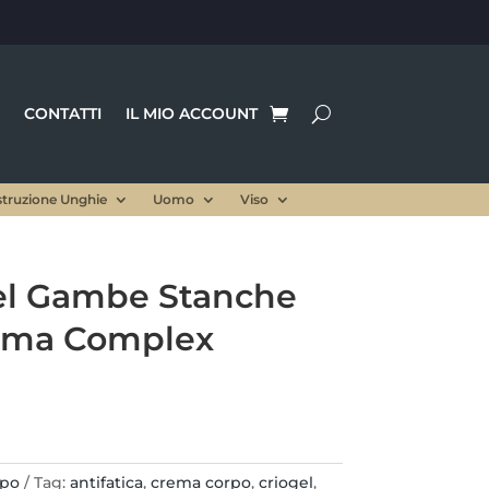
CONTATTI
IL MIO ACCOUNT
struzione Unghie
Uomo
Viso
el Gambe Stanche
arma Complex
rezzo
le
ttuale
:
,00 €.
rpo
Tag:
antifatica
,
crema corpo
,
criogel
,