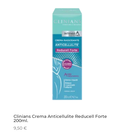
era:
è:
14,00 €.
10,00 €.
Clinians Crema Anticellulite Reducell Forte
200ml.
9,50
€