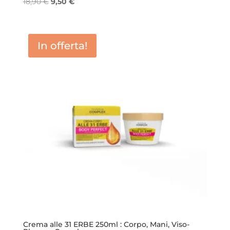
Il
Il
18,90
€
9,50
€
prezzo
prezzo
originale
attuale
era:
è:
In offerta!
18,90 €.
9,50 €.
Crema alle 31 ERBE 250ml : Corpo, Mani, Viso-