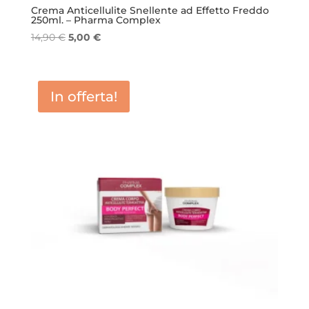
Crema Anticellulite Snellente ad Effetto Freddo
250ml. – Pharma Complex
Il
Il
14,90
€
5,00
€
prezzo
prezzo
originale
attuale
era:
è:
In offerta!
14,90 €.
5,00 €.