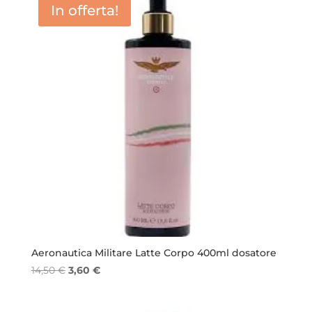
In offerta!
Aeronautica Militare Latte Corpo 400ml dosatore
Il
Il
14,50
€
3,60
€
prezzo
prezzo
originale
attuale