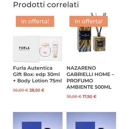
Prodotti correlati
In offerta!
In offerta!
Furla Autentica
NAZARENO
Gift Box: edp 30ml
GABRIELLI HOME –
+ Body Lotion 75ml
PROFUMO
AMBIENTE 500ML
Il
Il
56,00
€
38,50
€
Il
Il
35,00
€
17,50
€
prezzo
prezzo
prezzo
prezzo
originale
attuale
originale
attuale
era:
è:
era:
è:
56,00 €.
38,50 €.
35,00 €.
17,50 €.