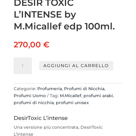
DESIR TOXIC
L’INTENSE by
M.Micallef edp 100ml.
270,00
€
DESIR
AGGIUNGI AL CARRELLO
TOXIC
L'INTENSE
by
M.Micallef
Categorie:
Profumeria
,
Profumi di Nicchia
,
edp
Profumi Uomo
Tag:
M.Micallef
,
profumi arabi
,
100ml.
profumi di nicchia
,
profumi unisex
quantità
DesirToxic L’intense
Una versione più concentrata, DesirToxic
L’intense