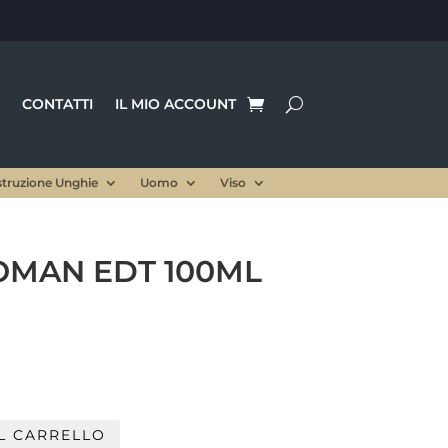
CONTATTI
IL MIO ACCOUNT
struzione Unghie
Uomo
Viso
OMAN EDT 100ML
l
prezzo
le
attuale
:
L CARRELLO
.
1,50 €.