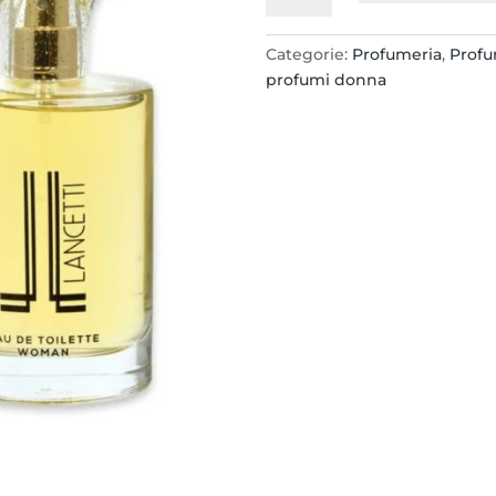
EDT
100ML
Categorie:
Profumeria
,
Prof
SPRAY
profumi donna
quantità