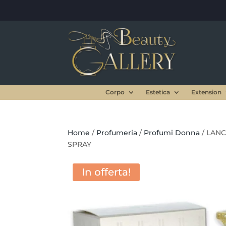
Corpo
Estetica
Extension
Home
/
Profumeria
/
Profumi Donna
/ LAN
SPRAY
In offerta!