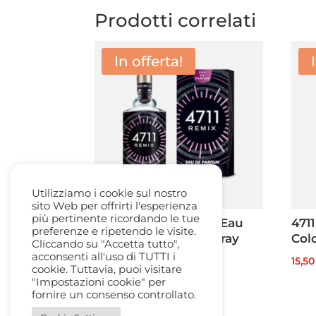
Prodotti correlati
In offerta!
Utilizziamo i cookie sul nostro
sito Web per offrirti l'esperienza
più pertinente ricordando le tue
4711 Remix Cologne Eau
4711
preferenze e ripetendo le visite.
de Parfum 100ml. spray
Col
Cliccando su "Accetta tutto",
acconsenti all'uso di TUTTI i
Il
Il
33,00
€
22,50
€
15,5
cookie. Tuttavia, puoi visitare
prezzo
prezzo
"Impostazioni cookie" per
fornire un consenso controllato.
originale
attuale
era:
è: