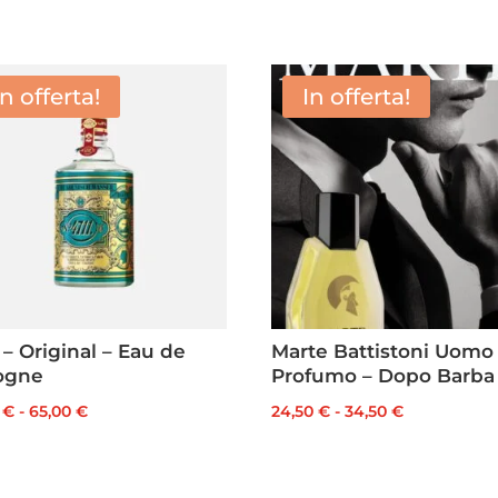
In offerta!
In offerta!
 – Original – Eau de
Marte Battistoni Uomo
ogne
Profumo – Dopo Barba
Fascia
Fascia
0
€
-
65,00
€
24,50
€
-
34,50
€
di
di
prezzo:
prezzo:
da
da