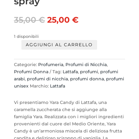
spray
Il
Il
35,00
€
25,00
€
prezzo
prezzo
originale
attuale
1 disponibili
era:
è:
AGGIUNGI AL CARRELLO
35,00 €.
25,00 €.
Lattafa
Yara
Candy
Categorie:
Profumeria
,
Profumi di Nicchia
,
Eau
Profumi Donna
Tag:
Lattafa
,
profumi
,
profumi
de
arabi
,
profumi di nicchia
,
profumi donna
,
profumi
Parfum
unisex
Marchio:
Lattafa
100ml.
spray
Vi presentiamo Yara Candy di Lattafa, una
quantità
caramella zuccherata che si aggiunge alla
famiglia Yara. Realizzata con i migliori ingredienti
provenienti dal cuore del Medio Oriente, Yara
Candy è un’armoniosa miscela di deliziosa frutta
candita e delizioso sciroppo di vaniglia. La