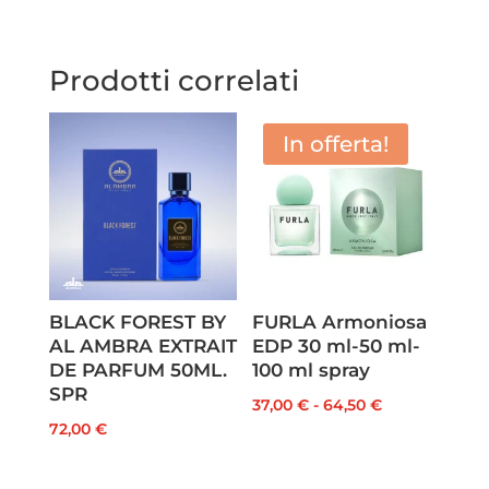
Prodotti correlati
In offerta!
BLACK FOREST BY
FURLA Armoniosa
AL AMBRA EXTRAIT
EDP 30 ml-50 ml-
DE PARFUM 50ML.
100 ml spray
SPR
Fascia
37,00
€
-
64,50
€
72,00
€
di
prezzo: