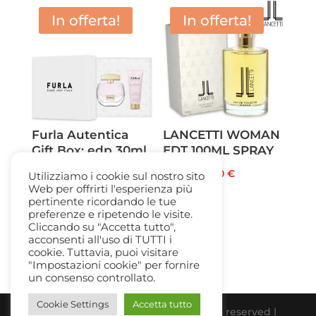
da
In offerta!
In offerta!
37,00 €
a
64,50 €
Furla Autentica
LANCETTI WOMAN
Gift Box: edp 30ml
EDT 100ML SPRAY
+ Body Lotion 75ml
Il
Il
28,00
€
11,50
€
Utilizziamo i cookie sul nostro sito
Il
Il
56,00
€
38,50
€
Web per offrirti l'esperienza più
prezzo
prezzo
pertinente ricordando le tue
prezzo
prezzo
originale
attuale
preferenze e ripetendo le visite.
originale
attuale
Cliccando su "Accetta tutto",
era:
è:
acconsenti all'uso di TUTTI i
era:
è:
28,00 €.
11,50 €.
cookie. Tuttavia, puoi visitare
56,00 €.
38,50 €.
"Impostazioni cookie" per fornire
un consenso controllato.
Cookie Settings
Accetta tutto
Beauty Gallery Parfum Srl | All rights reserved |