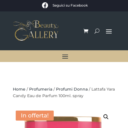

Seguici su Facebook
Home
/
Profumeria
/
Profumi Donna
/ Lattafa Yara
Candy Eau de Parfum 100ml. spray
In offerta!