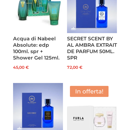
Acqua di Nabeel
SECRET SCENT BY
Absolute: edp
AL AMBRA EXTRAIT
100ml. spr +
DE PARFUM 50ML.
Shower Gel 125ml.
SPR
45,00
€
72,00
€
In offerta!