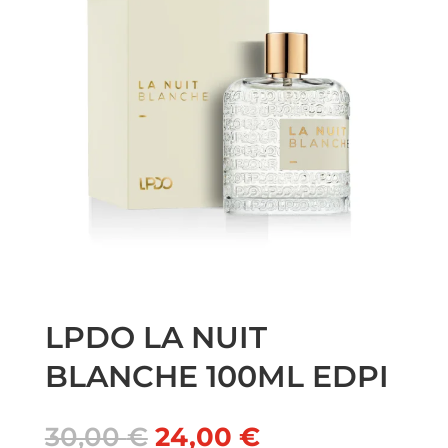
LPDO LA NUIT
BLANCHE 100ML EDPI
Il
Il
30,00
€
24,00
€