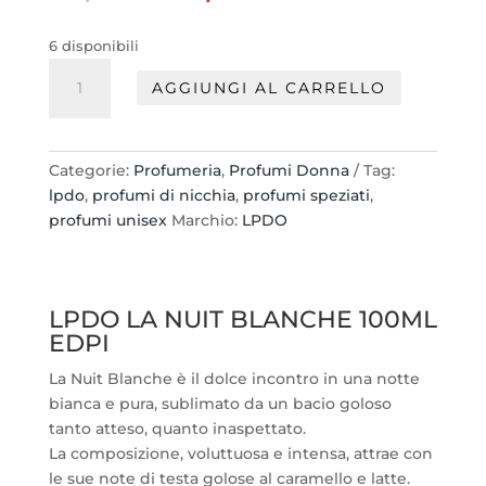
prezzo
prezzo
originale
attuale
6 disponibili
era:
è:
LPDO
30,00 €.
24,00 €.
AGGIUNGI AL CARRELLO
LA
NUIT
BLANCHE
100ML
Categorie:
Profumeria
,
Profumi Donna
Tag:
EDPI
lpdo
,
profumi di nicchia
,
profumi speziati
,
quantità
profumi unisex
Marchio:
LPDO
LPDO LA NUIT BLANCHE 100ML
EDPI
La Nuit Blanche è il dolce incontro in una notte
bianca e pura, sublimato da un bacio goloso
tanto atteso, quanto inaspettato.
La composizione, voluttuosa e intensa, attrae con
le sue note di testa golose al caramello e latte.