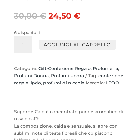
Il
Il
30,00
€
24,50
€
prezzo
prezzo
originale
attuale
6 disponibili
era:
è:
LPDO
30,00 €.
24,50 €.
AGGIUNGI AL CARRELLO
SUPERBE
CAFE'
SET:
EDPI
Categorie:
Gift-Confezione Regalo
,
Profumeria
,
100ml
Profumi Donna
,
Profumi Uomo
Tag:
confezione
+10
regalo
,
lpdo
,
profumi di nicchia
Marchio:
LPDO
ml.
+
Pochette
quantità
Superbe Café è concentrato puro e aromatico di
rosa e caffè.
La composizione, calda e sensuale, si apre con
sublimi note di testa floreali che colpiscono