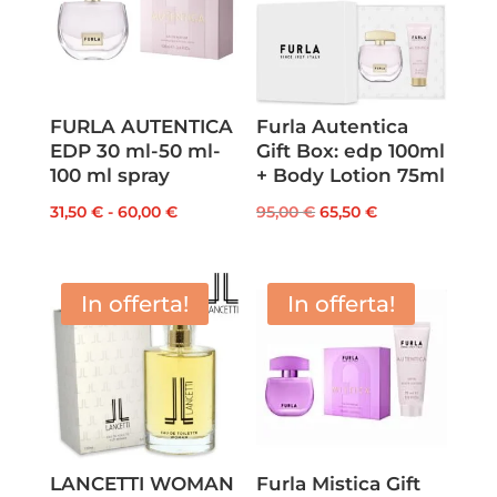
FURLA AUTENTICA
Furla Autentica
EDP 30 ml-50 ml-
Gift Box: edp 100ml
100 ml spray
+ Body Lotion 75ml
Fascia
Il
Il
31,50
€
-
60,00
€
95,00
€
65,50
€
di
prezzo
prezzo
prezzo:
originale
attuale
da
era:
è:
In offerta!
In offerta!
31,50 €
95,00 €.
65,50 €.
a
60,00 €
LANCETTI WOMAN
Furla Mistica Gift