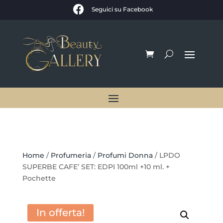

Seguici su Facebook
Home
/
Profumeria
/
Profumi Donna
/ LPDO
SUPERBE CAFE’ SET: EDPI 100ml +10 ml. +
Pochette
In offerta!