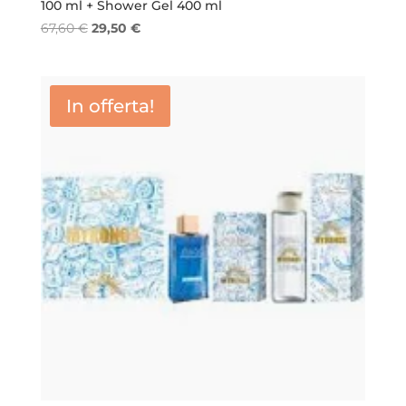
100 ml + Shower Gel 400 ml
Il
Il
67,60
€
29,50
€
prezzo
prezzo
originale
attuale
era:
è:
In offerta!
67,60 €.
29,50 €.