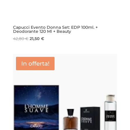
Capucci Evento Donna Set: EDP 100ml. +
Deodorante 120 Ml + Beauty
Il
Il
42,80
€
21,50
€
prezzo
prezzo
originale
attuale
era:
è:
In offerta!
42,80 €.
21,50 €.