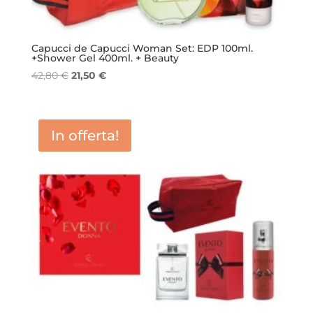
Capucci de Capucci Woman Set: EDP 100ml.
+Shower Gel 400ml. + Beauty
Il
Il
42,80
€
21,50
€
prezzo
prezzo
originale
attuale
era:
è:
In offerta!
42,80 €.
21,50 €.