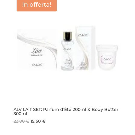
In offerta!
ALV LAIT SET: Parfum d’Été 200ml & Body Butter
300ml
Il
Il
23,00
€
15,50
€
prezzo
prezzo
originale
attuale