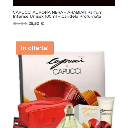
CAPUCCI AURORA NERA – ARABIAN Parfum
Intense Unisex 100ml + Candela Profumata
Il
Il
35,50
€
25,50
€
prezzo
prezzo
originale
attuale
era:
è:
In offerta!
35,50 €.
25,50 €.