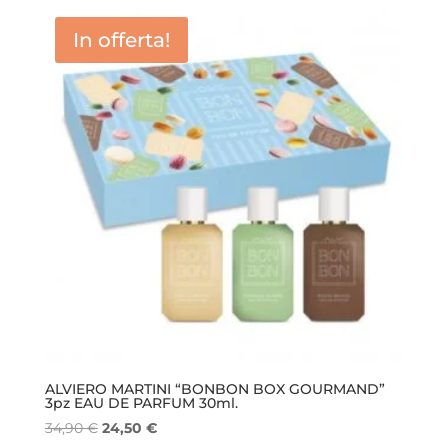
era:
è:
In offerta!
23,00 €.
15,50 €.
ALVIERO MARTINI “BONBON BOX GOURMAND”
3pz EAU DE PARFUM 30ml.
Il
Il
34,90
€
24,50
€