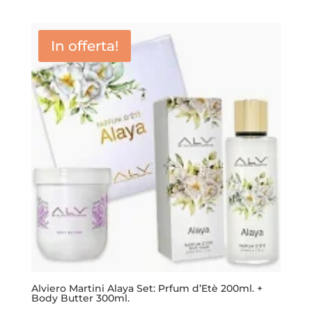
prezzo
prezzo
originale
attuale
era:
è:
In offerta!
34,90 €.
24,50 €.
Alviero Martini Alaya Set: Prfum d’Etè 200ml. +
Body Butter 300ml.