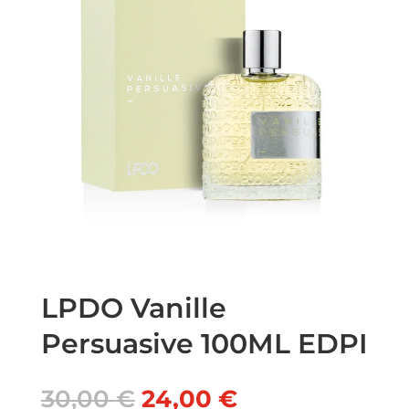
LPDO Vanille
Persuasive 100ML EDPI
Il
Il
30,00
€
24,00
€