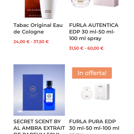
Tabac Original Eau
FURLA AUTENTICA
de Cologne
EDP 30 ml-50 ml-
100 ml spray
Fascia
24,00
€
-
37,50
€
Fascia
31,50
€
-
60,00
€
di
di
prezzo:
prezzo:
da
da
In offerta!
24,00 €
31,50 €
a
a
37,50 €
60,00 €
SECRET SCENT BY
FURLA PURA EDP
AL AMBRA EXTRAIT
30 ml-50 ml-100 ml