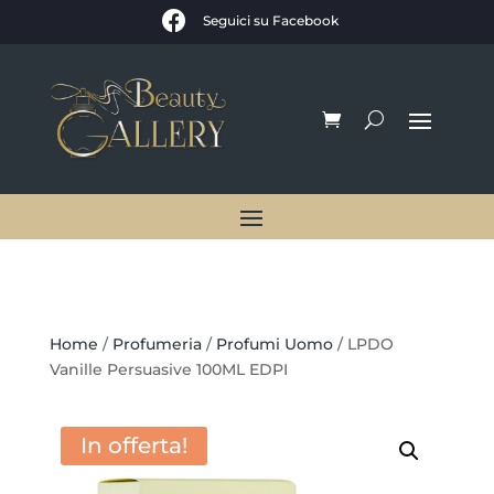

Seguici su Facebook
Home
/
Profumeria
/
Profumi Uomo
/ LPDO
Vanille Persuasive 100ML EDPI
In offerta!