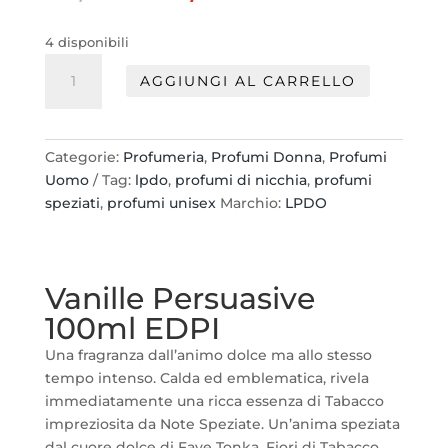
prezzo
prezzo
originale
attuale
4 disponibili
era:
è:
LPDO
30,00 €.
24,00 €.
AGGIUNGI AL CARRELLO
Vanille
Persuasive
100ML
EDPI
Categorie:
Profumeria
,
Profumi Donna
,
Profumi
quantità
Uomo
Tag:
lpdo
,
profumi di nicchia
,
profumi
speziati
,
profumi unisex
Marchio:
LPDO
Vanille Persuasive
100ml EDPI
Una fragranza dall’animo dolce ma allo stesso
tempo intenso. Calda ed emblematica, rivela
immediatamente una ricca essenza di Tabacco
impreziosita da Note Speziate. Un’anima speziata
dal cuore dolce di Fave Tonka, Fiori di Tabacco,