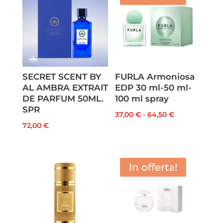
SECRET SCENT BY
FURLA Armoniosa
AL AMBRA EXTRAIT
EDP 30 ml-50 ml-
DE PARFUM 50ML.
100 ml spray
SPR
Fascia
37,00
€
-
64,50
€
72,00
€
di
prezzo:
da
In offerta!
37,00 €
a
64,50 €