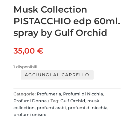
Musk Collection
PISTACCHIO edp 60ml.
spray by Gulf Orchid
35,00
€
1 disponibili
AGGIUNGI AL CARRELLO
Musk
Collection
PISTACCHIO
Categorie:
Profumeria
,
Profumi di Nicchia
,
edp
Profumi Donna
Tag:
Gulf Orchid
,
musk
60ml.
collection
,
profumi arabi
,
profumi di nicchia
,
spray
profumi unisex
by
Gulf
Orchid