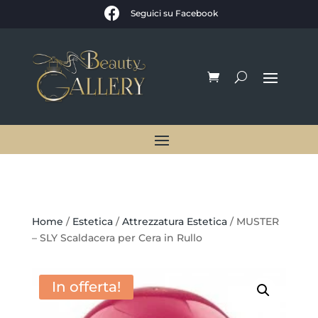

Seguici su Facebook
Home
/
Estetica
/
Attrezzatura Estetica
/ MUSTER
– SLY Scaldacera per Cera in Rullo
In offerta!