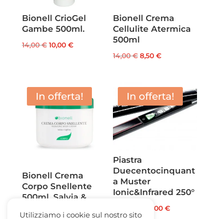
Bionell CrioGel
Bionell Crema
Gambe 500ml.
Cellulite Atermica
500ml
Il
Il
14,00
€
10,00
€
Il
Il
14,00
€
8,50
€
prezzo
prezzo
prezzo
prezzo
originale
attuale
originale
attuale
era:
è:
era:
è:
In offerta!
In offerta!
14,00 €.
10,00 €.
14,00 €.
8,50 €.
Piastra
Duecentocinquant
Bionell Crema
a Muster
Corpo Snellente
Ionic&Infrared 250°
500ml. Salvia &
Caffeina
Il
Il
179,00
€
70,00
€
Utilizziamo i cookie sul nostro sito