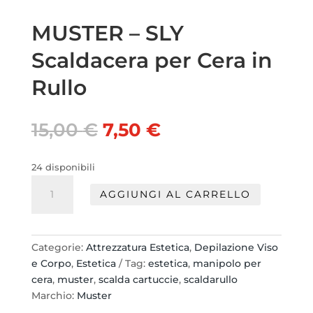
MUSTER – SLY
Scaldacera per Cera in
Rullo
Il
Il
15,00
€
7,50
€
prezzo
prezzo
originale
attuale
24 disponibili
era:
è:
MUSTER
15,00 €.
7,50 €.
AGGIUNGI AL CARRELLO
-
SLY
Scaldacera
per
Categorie:
Attrezzatura Estetica
,
Depilazione Viso
Cera
e Corpo
,
Estetica
Tag:
estetica
,
manipolo per
in
cera
,
muster
,
scalda cartuccie
,
scaldarullo
Rullo
Marchio:
Muster
quantità