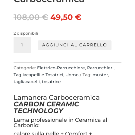
Il
Il
108,00
€
49,50
€
prezzo
prezzo
originale
attuale
2 disponibili
era:
è:
Muster
108,00 €.
49,50 €.
AGGIUNGI AL CARRELLO
Tagliacapelli
"Lamanera
Carboceramica"
quantità
Categorie:
Elettrico-Parrucchiere
,
Parrucchieri
,
Tagliacapelli e Tosatrici
,
Uomo
Tag:
muster
,
tagliacapelli
,
tosatrice
Lamanera Carboceramica
CARBON CERAMIC
TECHNOLOGY
Lama professionale in Ceramica al
Carbonio:
calore sulla pelle + Comfort +