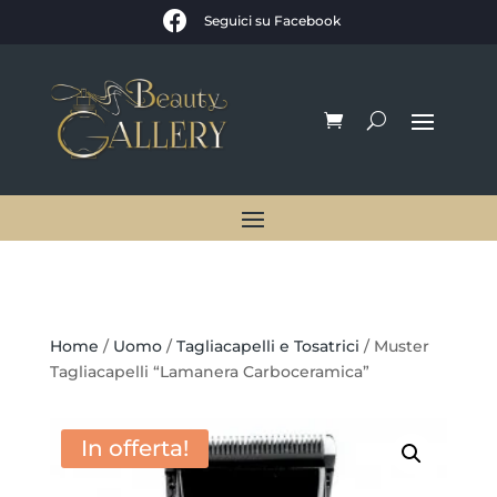

Seguici su Facebook
Home
/
Uomo
/
Tagliacapelli e Tosatrici
/ Muster
Tagliacapelli “Lamanera Carboceramica”
In offerta!