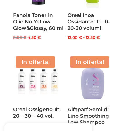
Fanola Toner in
Oreal Inoa
Olio No Yellow
Ossidante 1lt. 10-
Glow&Glossy, 60 ml
20-30 volumi
Il
Il
Fascia
8,60
€
4,50
€
12,00
€
-
12,50
€
prezzo
prezzo
di
originale
attuale
prezzo:
era:
è:
da
In offerta!
In offerta!
8,60 €.
4,50 €.
12,00 €
a
12,50 €
Oreal Ossigeno 1lt.
Alfaparf Semi di
20 – 30 – 40 vol.
Lino Smoothing
Low Shampoo
Il
Il
14,50
€
12,00
€
250ml.