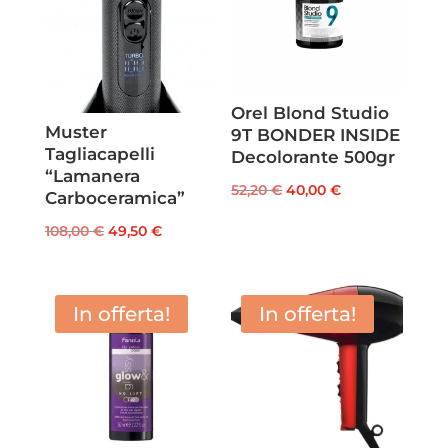
Orel Blond Studio
Muster
9T BONDER INSIDE
Tagliacapelli
Decolorante 500gr
“Lamanera
Il
Il
52,20
€
40,00
€
Carboceramica”
prezzo
prezzo
Il
Il
108,00
€
49,50
€
originale
attuale
prezzo
prezzo
era:
è:
originale
attuale
52,20 €.
40,00 €.
era:
è:
In offerta!
In offerta!
108,00 €.
49,50 €.