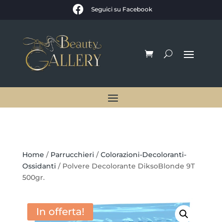

Seguici su Facebook
Home
/
Parrucchieri
/
Colorazioni-Decoloranti-
Ossidanti
/ Polvere Decolorante DiksoBlonde 9T
500gr.
In offerta!