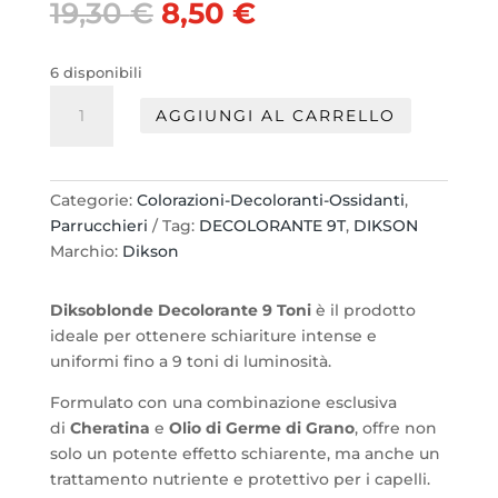
Il
Il
19,30
€
8,50
€
prezzo
prezzo
originale
attuale
6 disponibili
era:
è:
Polvere
19,30 €.
8,50 €.
AGGIUNGI AL CARRELLO
Decolorante
DiksoBlonde
9T
500gr.
Categorie:
Colorazioni-Decoloranti-Ossidanti
,
quantità
Parrucchieri
Tag:
DECOLORANTE 9T
,
DIKSON
Marchio:
Dikson
Diksoblonde Decolorante 9 Toni
è il prodotto
ideale per ottenere schiariture intense e
uniformi fino a 9 toni di luminosità.
Formulato con una combinazione esclusiva
di
Cheratina
e
Olio di Germe di Grano
, offre non
solo un potente effetto schiarente, ma anche un
trattamento nutriente e protettivo per i capelli.