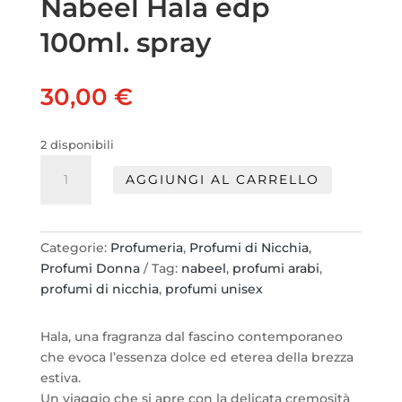
Nabeel Hala edp
100ml. spray
30,00
€
2 disponibili
Nabeel
AGGIUNGI AL CARRELLO
Hala
edp
100ml.
spray
Categorie:
Profumeria
,
Profumi di Nicchia
,
quantità
Profumi Donna
Tag:
nabeel
,
profumi arabi
,
profumi di nicchia
,
profumi unisex
Hala, una fragranza dal fascino contemporaneo
che evoca l’essenza dolce ed eterea della brezza
estiva.
Un viaggio che si apre con la delicata cremosità