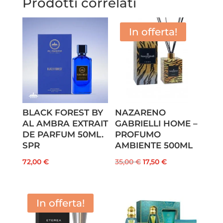
Prodotti correlati
In offerta!
BLACK FOREST BY
NAZARENO
AL AMBRA EXTRAIT
GABRIELLI HOME –
DE PARFUM 50ML.
PROFUMO
SPR
AMBIENTE 500ML
Il
Il
72,00
€
35,00
€
17,50
€
prezzo
prezzo
originale
attuale
era:
è:
In offerta!
35,00 €.
17,50 €.