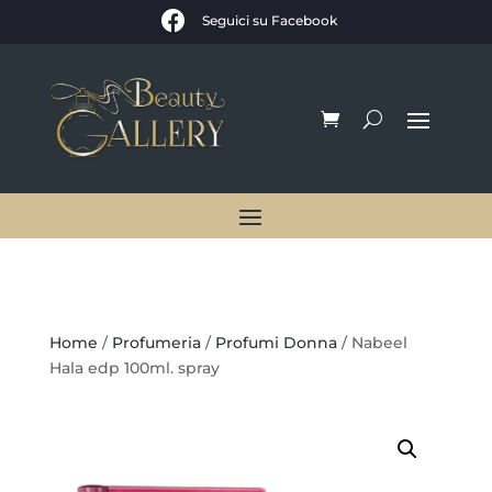

Seguici su Facebook
Home
/
Profumeria
/
Profumi Donna
/ Nabeel
Hala edp 100ml. spray