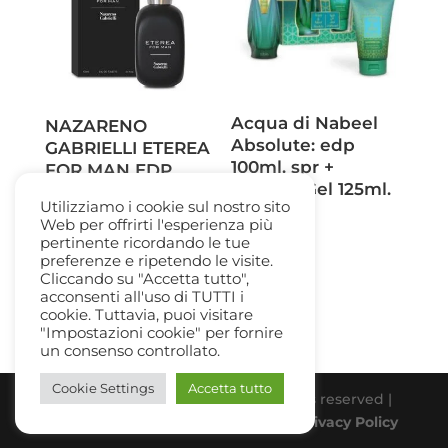
Acqua di Nabeel
NAZARENO
Absolute: edp
GABRIELLI ETEREA
100ml. spr +
FOR MAN EDP
Shower Gel 125ml.
SPRAY100 ML
Utilizziamo i cookie sul nostro sito
45,00
€
Il
Il
26,00
€
16,90
€
Web per offrirti l'esperienza più
pertinente ricordando le tue
prezzo
prezzo
preferenze e ripetendo le visite.
originale
attuale
Cliccando su "Accetta tutto",
acconsenti all'uso di TUTTI i
era:
è:
cookie. Tuttavia, puoi visitare
26,00 €.
16,90 €.
"Impostazioni cookie" per fornire
un consenso controllato.
Cookie Settings
Accetta tutto
Beauty Gallery Parfum Srl | All rights reserved |
PIVA 03331770838 |
Cookie Policy
-
Privacy Policy