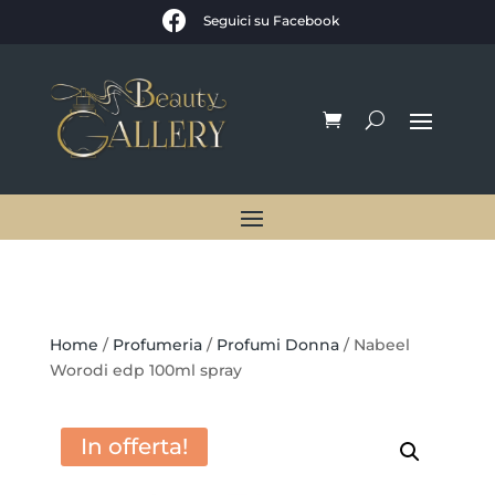

Seguici su Facebook
Home
/
Profumeria
/
Profumi Donna
/ Nabeel
Worodi edp 100ml spray
In offerta!