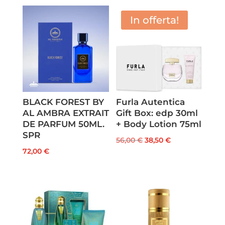
In offerta!
BLACK FOREST BY
Furla Autentica
AL AMBRA EXTRAIT
Gift Box: edp 30ml
DE PARFUM 50ML.
+ Body Lotion 75ml
SPR
Il
Il
56,00
€
38,50
€
72,00
€
prezzo
prezzo
originale
attuale
era:
è:
56,00 €.
38,50 €.