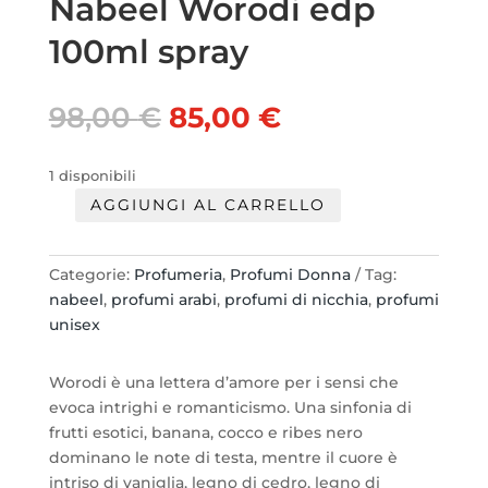
Nabeel Worodi edp
100ml spray
Il
Il
98,00
€
85,00
€
prezzo
prezzo
originale
attuale
1 disponibili
era:
è:
AGGIUNGI AL CARRELLO
98,00 €.
85,00 €.
Nabeel
Worodi
edp
Categorie:
Profumeria
,
Profumi Donna
Tag:
100ml
nabeel
,
profumi arabi
,
profumi di nicchia
,
profumi
spray
unisex
quantità
Worodi è una lettera d’amore per i sensi che
evoca intrighi e romanticismo. Una sinfonia di
frutti esotici, banana, cocco e ribes nero
dominano le note di testa, mentre il cuore è
intriso di vaniglia, legno di cedro, legno di