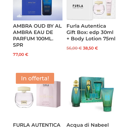
AMBRA OUD BY AL
Furla Autentica
AMBRA EAU DE
Gift Box: edp 30ml
PARFUM 100ML.
+ Body Lotion 75ml
SPR
Il
Il
56,00
€
38,50
€
77,00
€
prezzo
prezzo
originale
attuale
era:
è:
In offerta!
56,00 €.
38,50 €.
FURLA AUTENTICA
Acqua di Nabeel