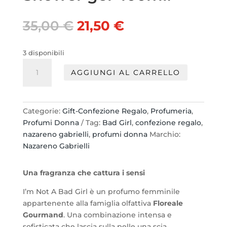
Il
Il
35,00
€
21,50
€
prezzo
prezzo
originale
attuale
3 disponibili
era:
è:
Nazareno
35,00 €.
21,50 €.
AGGIUNGI AL CARRELLO
Gabrielli
Bad
Girl
Set:
Categorie:
Gift-Confezione Regalo
,
Profumeria
,
edt
Profumi Donna
Tag:
Bad Girl
,
confezione regalo
,
100ml.+
nazareno gabrielli
,
profumi donna
Marchio:
Shower
Nazareno Gabrielli
gel
400ml.
Una fragranza che cattura i sensi
quantità
I’m Not A Bad Girl è un profumo femminile
appartenente alla famiglia olfattiva
Floreale
Gourmand
. Una combinazione intensa e
sofisticata che lascia sulla pelle una scia