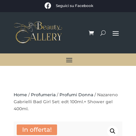

Seguici su Facebook
Home
/
Profumeria
/
Profumi Donna
/ Nazareno
Gabrielli Bad Girl Set: edt 100ml.+ Shower gel
400ml.
In offerta!