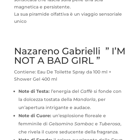
magnetica e persistente.
La sua piramide olfattiva è un viaggio sensoriale
unico
Nazareno Gabrielli ”
I’M
NOT A BAD GIRL ”
Contiene: Eau De Toilette Spray da 100 ml +
Shower Gel 400 ml
Note di Testa:
l’energia del
Caffè
si fonde con
la dolcezza tostata della
Mandorla
, per
un’apertura intrigante e audace.
Note di Cuore:
un’esplosione floreale e
femminile di
Gelsomino Sambac
e
Tuberosa
,
che rivela il cuore seducente della fragranza.
Note di Fondo:
il calore avvolgente della
Fava