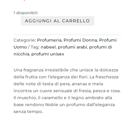
1 disponibili
AGGIUNGI AL CARRELLO
Noble
-
Nabeel
Categorie:
Profumeria
,
Profumi Donna
,
Profumi
edp
Uomo
Tag:
nabeel
,
profumi arabi
,
profumi di
100ml.
nicchia
,
profumi unisex
spr
quantità
Una fragranza irresistibile che unisce la dolcezza
della frutta con l’eleganza dei fiori. La freschezza
delle note di testa di pera, ananas e mela
incontra un cuore sensuale di fresia, pesca e rosa.
Il muschio, il caramello e il legno ambrato alla
base rendono Noble un profumo dall’eleganza
senza tempo.