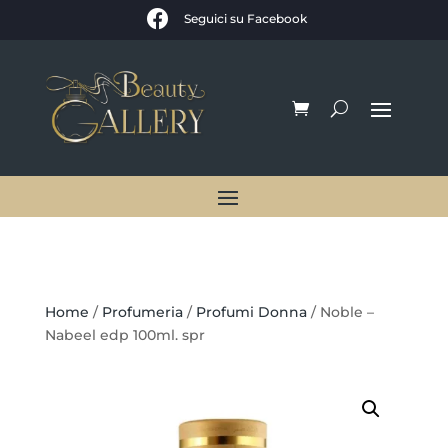

Seguici su Facebook
Home
/
Profumeria
/
Profumi Donna
/ Noble –
Nabeel edp 100ml. spr