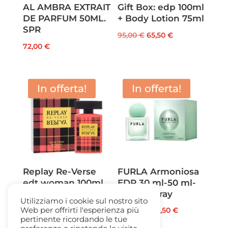
AL AMBRA EXTRAIT
Gift Box: edp 100ml
DE PARFUM 50ML.
+ Body Lotion 75ml
SPR
Il
Il
95,00
€
65,50
€
72,00
€
prezzo
prezzo
originale
attuale
era:
è:
In offerta!
In offerta!
95,00 €.
65,50 €.
Replay Re-Verse
FURLA Armoniosa
edt woman 100ml.
EDP 30 ml-50 ml-
spray
100 ml spray
Utilizziamo i cookie sul nostro sito
Il
Il
Fascia
Web per offrirti l'esperienza più
45,00
€
12,50
€
37,00
€
-
64,50
€
pertinente ricordando le tue
prezzo
prezzo
di