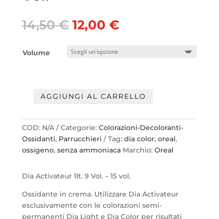
Il
Il
14,50
€
12,00
€
prezzo
prezzo
originale
attuale
Volume
era:
è:
14,50 €.
12,00 €.
AGGIUNGI AL CARRELLO
Oreal
Dia
Activateur
COD:
N/A
Categorie:
Colorazioni-Decoloranti-
1lt.
Ossidanti
,
Parrucchieri
Tag:
dia color
,
oreal
,
6
ossigeno
,
senza ammoniaca
Marchio:
Oreal
Vol.
-
Dia Activateur 1lt. 9 Vol. – 15 vol.
9
Vol.
Ossidante in crema. Utilizzare Dia Activateur
-
esclusivamente con le colorazioni semi-
15
permanenti Dia Light e Dia Color per risultati