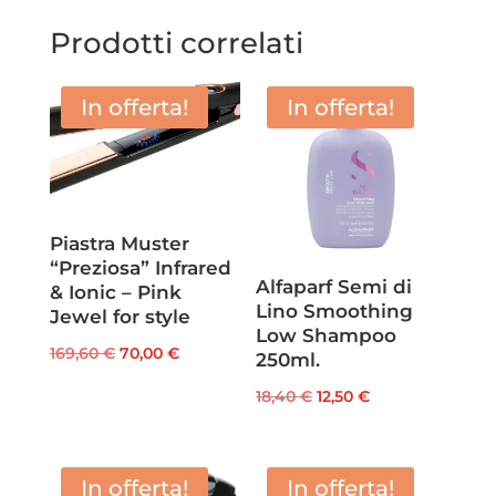
Prodotti correlati
In offerta!
In offerta!
Piastra Muster
“Preziosa” Infrared
Alfaparf Semi di
& Ionic – Pink
Lino Smoothing
Jewel for style
Low Shampoo
Il
Il
169,60
€
70,00
€
250ml.
prezzo
prezzo
Il
Il
18,40
€
12,50
€
originale
attuale
prezzo
prezzo
era:
è:
originale
attuale
169,60 €.
70,00 €.
era:
è:
In offerta!
In offerta!