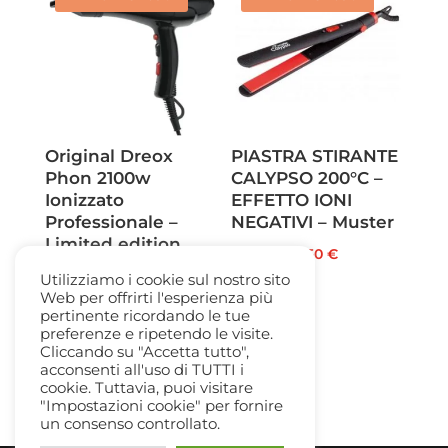
18,40 €.
12,50 €.
Original Dreox
PIASTRA STIRANTE
Phon 2100w
CALYPSO 200°C –
Ionizzato
EFFETTO IONI
Professionale –
NEGATIVI – Muster
Limited edition
Il
Il
59,00
€
14,50
€
Azzurro
prezzo
prezzo
Utilizziamo i cookie sul nostro sito
Il
Il
Web per offrirti l'esperienza più
45,00
€
26,50
€
originale
attuale
pertinente ricordando le tue
prezzo
prezzo
era:
è:
preferenze e ripetendo le visite.
originale
attuale
Cliccando su "Accetta tutto",
59,00 €.
14,50 €.
acconsenti all'uso di TUTTI i
era:
è:
cookie. Tuttavia, puoi visitare
45,00 €.
26,50 €.
"Impostazioni cookie" per fornire
un consenso controllato.