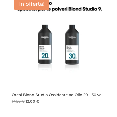
In offerta!
Oreal Blond Studio Ossidante ad Olio 20 – 30 vol
Il
Il
14,50
€
12,00
€
prezzo
prezzo
originale
attuale