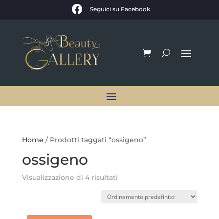

Seguici su Facebook
Home
/ Prodotti taggati “ossigeno”
ossigeno
Visualizzazione di 4 risultati