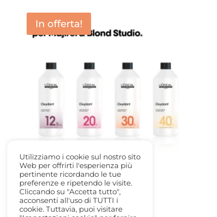
prezzo:
da
In offerta!
12,00 €
a
12,50 €
Utilizziamo i cookie sul nostro sito
Web per offrirti l'esperienza più
pertinente ricordando le tue
preferenze e ripetendo le visite.
Cliccando su "Accetta tutto",
Oreal Ossigeno 1lt. 20 – 30 – 40 vol.
acconsenti all'uso di TUTTI i
Il
Il
14,50
€
12,00
€
cookie. Tuttavia, puoi visitare
prezzo
prezzo