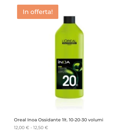
era:
è:
In offerta!
14,50 €.
12,00 €.
Oreal Inoa Ossidante 1lt. 10-20-30 volumi
Fascia
12,00
€
-
12,50
€
di