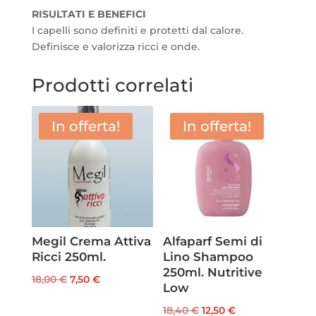
RISULTATI E BENEFICI
I capelli sono definiti e protetti dal calore.
Definisce e valorizza ricci e onde.
Prodotti correlati
In offerta!
In offerta!
Megil Crema Attiva
Alfaparf Semi di
Ricci 250ml.
Lino Shampoo
250ml. Nutritive
Il
Il
18,00
€
7,50
€
Low
prezzo
prezzo
Il
Il
18,40
€
12,50
€
originale
attuale