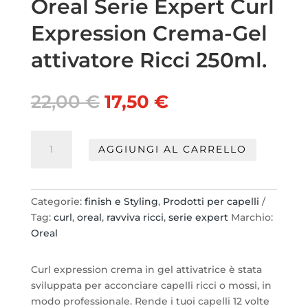
Oreal Serie Expert Curl
Expression Crema-Gel
attivatore Ricci 250ml.
Il
Il
22,00
€
17,50
€
prezzo
prezzo
originale
attuale
Oreal
era:
è:
AGGIUNGI AL CARRELLO
Serie
22,00 €.
17,50 €.
Expert
Curl
Expression
Categorie:
finish e Styling
,
Prodotti per capelli
Crema-
Tag:
curl
,
oreal
,
ravviva ricci
,
serie expert
Marchio:
Gel
Oreal
attivatore
Ricci
Curl expression crema in gel attivatrice è stata
250ml.
sviluppata per acconciare capelli ricci o mossi, in
quantità
modo professionale. Rende i tuoi capelli 12 volte