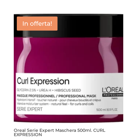
prezzo
prezzo
originale
attuale
era:
è:
In offerta!
22,00 €.
17,50 €.
Oreal Serie Expert Maschera 500ml. CURL
EXPRESSION