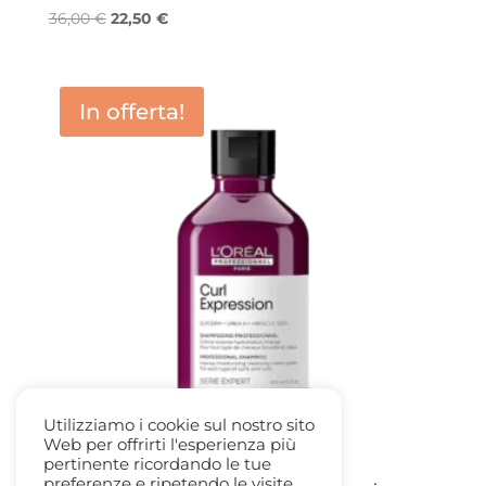
Il
Il
36,00
€
22,50
€
prezzo
prezzo
originale
attuale
era:
è:
In offerta!
36,00 €.
22,50 €.
Utilizziamo i cookie sul nostro sito
Web per offrirti l'esperienza più
pertinente ricordando le tue
preferenze e ripetendo le visite.