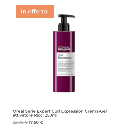
era:
è:
In offerta!
22,00 €.
17,50 €.
Oreal Serie Expert Curl Expression Crema-Gel
attivatore Ricci 250ml.
Il
Il
22,00
€
17,50
€