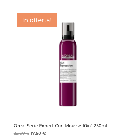
prezzo
prezzo
originale
attuale
era:
è:
In offerta!
22,00 €.
17,50 €.
Oreal Serie Expert Curl Mousse 10in1 250ml.
Il
Il
22,00
€
17,50
€