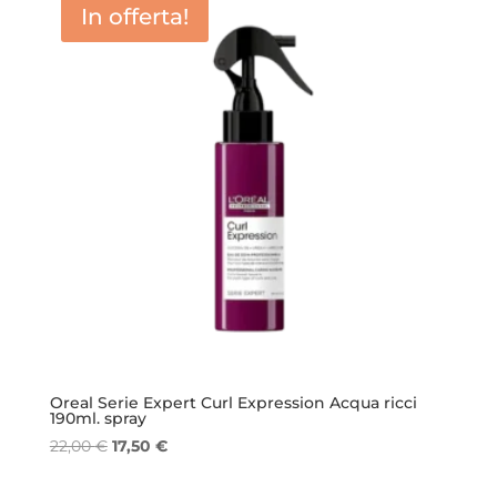
In offerta!
Oreal Serie Expert Curl Expression Acqua ricci
190ml. spray
Il
Il
22,00
€
17,50
€
prezzo
prezzo
originale
attuale