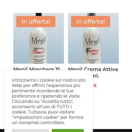
prezzo
prezzo
prezzo
prezzo
originale
attuale
originale
attuale
era:
è:
era:
è:
In offerta!
In offerta!
25,40 €.
17,50 €.
11,60 €.
5,50 €.
Megil Maschera 15
Megil Crema Attiva
in 1 spray 250ml
Ricci 250ml.
Utilizziamo i cookie sul nostro sito
Il
Il
Il
Il
18,00
€
7,50
€
18,00
€
7,50
€
Web per offrirti l'esperienza più
pertinente ricordando le tue
prezzo
prezzo
prezzo
prezzo
preferenze e ripetendo le visite.
originale
attuale
originale
attuale
Cliccando su "Accetta tutto",
acconsenti all'uso di TUTTI i
era:
è:
era:
è:
cookie. Tuttavia, puoi visitare
18,00 €.
7,50 €.
18,00 €.
7,50 €.
"Impostazioni cookie" per fornire
un consenso controllato.