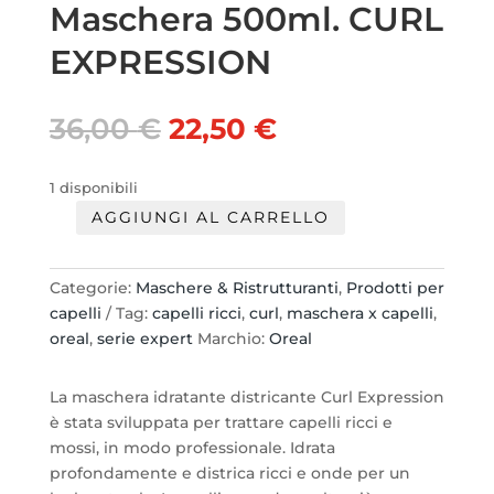
Maschera 500ml. CURL
EXPRESSION
Il
Il
36,00
€
22,50
€
prezzo
prezzo
originale
attuale
1 disponibili
era:
è:
AGGIUNGI AL CARRELLO
36,00 €.
22,50 €.
Oreal
Serie
Expert
Categorie:
Maschere & Ristrutturanti
,
Prodotti per
Maschera
capelli
Tag:
capelli ricci
,
curl
,
maschera x capelli
,
500ml.
oreal
,
serie expert
Marchio:
Oreal
CURL
EXPRESSION
La maschera idratante districante Curl Expression
quantità
è stata sviluppata per trattare capelli ricci e
mossi, in modo professionale. Idrata
profondamente e districa ricci e onde per un