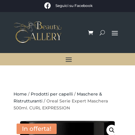

Seguici su Facebook
Home
/
Prodotti per capelli
/
Maschere &
Ristrutturanti
/ Oreal Serie Expert Maschera
500ml. CURL EXPRESSION
In offerta!