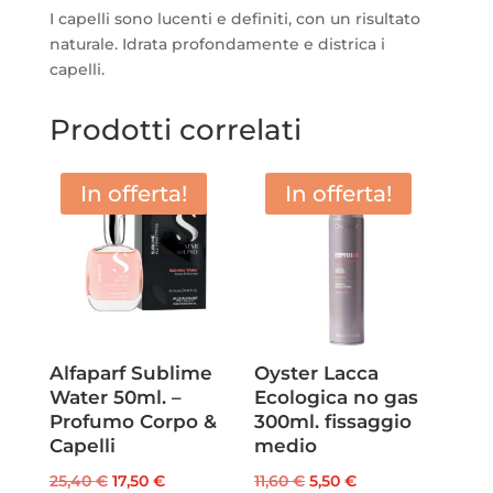
I capelli sono lucenti e definiti, con un risultato
naturale. Idrata profondamente e districa i
capelli.
Prodotti correlati
In offerta!
In offerta!
Alfaparf Sublime
Oyster Lacca
Water 50ml. –
Ecologica no gas
Profumo Corpo &
300ml. fissaggio
Capelli
medio
Il
Il
Il
Il
25,40
€
17,50
€
11,60
€
5,50
€