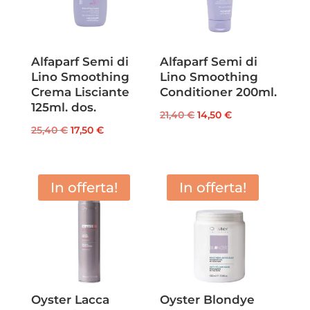
Alfaparf Semi di
Alfaparf Semi di
Lino Smoothing
Lino Smoothing
Crema Lisciante
Conditioner 200ml.
125ml. dos.
Il
Il
21,40
€
14,50
€
Il
Il
25,40
€
17,50
€
prezzo
prezzo
prezzo
prezzo
originale
attuale
originale
attuale
era:
è:
era:
è:
In offerta!
In offerta!
21,40 €.
14,50 €.
25,40 €.
17,50 €.
Oyster Lacca
Oyster Blondye