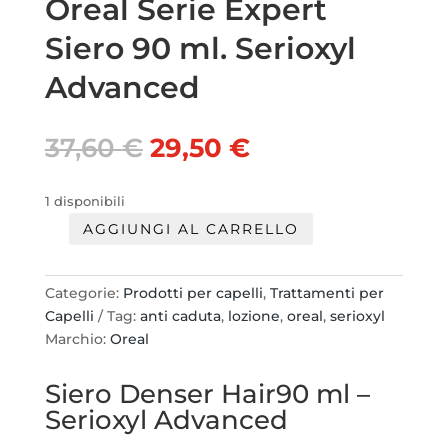
Oreal Serie Expert
Siero 90 ml. Serioxyl
Advanced
Il
Il
37,60
€
29,50
€
prezzo
prezzo
originale
attuale
1 disponibili
era:
è:
AGGIUNGI AL CARRELLO
37,60 €.
29,50 €.
Oreal
Serie
Expert
Categorie:
Prodotti per capelli
,
Trattamenti per
Siero
Capelli
Tag:
anti caduta
,
lozione
,
oreal
,
serioxyl
90
Marchio:
Oreal
ml.
Serioxyl
Siero Denser Hair
90 ml –
Advanced
Serioxyl Advanced
quantità