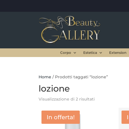
Corpo
Estetica
Extension
Home
/ Prodotti taggati “lozione”
lozione
Visualizzazione di 2 risultati
In offerta!