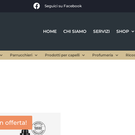

Seguici su Facebook
HOME
CHI SIAMO
SERVIZI
SHOP
Parrucchieri
Prodotti per capelli
Profumeria
Rico
In offerta!