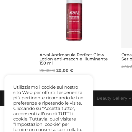
Arval Antimacula Perfect Glow
Oreal
Lotion anti-macchie illuminante
Seri
150 ml
37,6
Il
Il
28,00
€
20,00
€
prezzo
prezzo
originale
attuale
Utilizziamo i cookie sul nostro
era:
è:
sito Web per offrirti l'esperienza
28,00 €.
20,00 €.
più pertinente ricordando le tue
Beauty Gallery Pa
preferenze e ripetendo le visite.
Cliccando su "Accetta tutto",
acconsenti all'uso di TUTTI i
cookie. Tuttavia, puoi visitare
"Impostazioni cookie" per
fornire un consenso controllato.