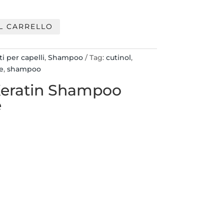
a
13,50 €
L CARRELLO
i per capelli
,
Shampoo
Tag:
cutinol
,
te
,
shampoo
 Keratin Shampoo
e