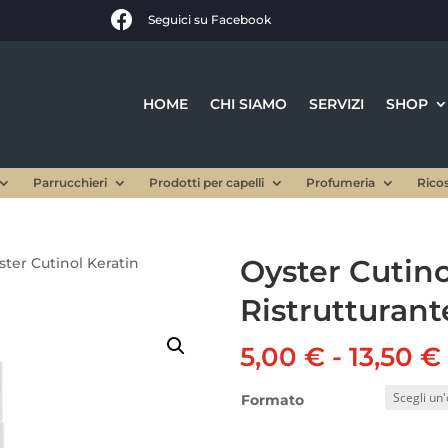

Seguici su Facebook
HOME
CHI SIAMO
SERVIZI
SHOP
Parrucchieri
Prodotti per capelli
Profumeria
Rico
Oyster Cutin
ster Cutinol Keratin
Ristrutturant
5,00
€
-
13,50
€
Formato