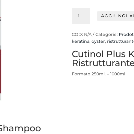
Oyster
AGGIUNGI A
Cutinol
Keratin
Shampoo
COD:
N/A
Categorie:
Prodott
Ristrutturante
keratina
,
oyster
,
ristrutturan
quantità
Cutinol Plus
Ristrutturant
Formato 250ml. – 1000ml
n Shampoo