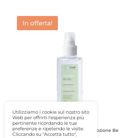
prezzo
prezzo
originale
attuale
era:
è:
In offerta!
22,80 €.
13,50 €.
Utilizziamo i cookie sul nostro sito
Web per offrirti l'esperienza più
pertinente ricordando le tue
preferenze e ripetendo le visite.
Oyster Lozione capelli grassi Cutinol lozione Be
Cliccando su "Accetta tutto",
Cool 100ml