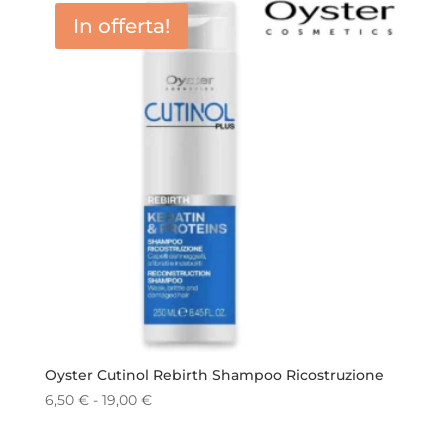
da
In offerta!
5,00 €
a
13,50 €
Oyster Cutinol Rebirth Shampoo Ricostruzione
Fascia
6,50
€
-
19,00
€
di
prezzo: