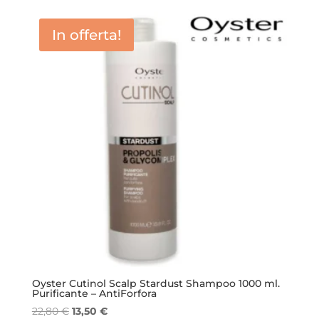
prezzo:
da
In offerta!
5,00 €
a
13,50 €
Oyster Cutinol Scalp Stardust Shampoo 1000 ml.
Purificante – AntiForfora
Il
Il
22,80
€
13,50
€