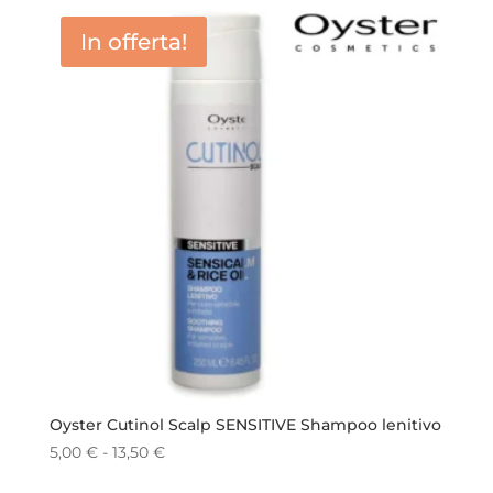
da
In offerta!
6,50 €
a
19,00 €
Oyster Cutinol Scalp SENSITIVE Shampoo lenitivo
Fascia
5,00
€
-
13,50
€
di