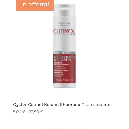
In offerta!
Oyster Cutinol Keratin Shampoo Ristrutturante
Fascia
5,00
€
-
13,50
€
di
prezzo: