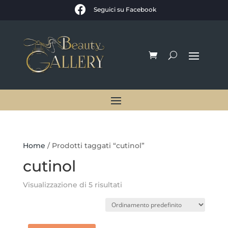

Seguici su Facebook
Home
/ Prodotti taggati “cutinol”
cutinol
Visualizzazione di 5 risultati