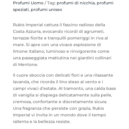
Parfum
Profumi Uomo
Tag:
profumi di nicchia
,
profumi
-
speziati
,
profumi unisex
Imperial
Parfums
Rubis Imperial cattura il fascino radioso della
quantità
Costa Azzurra, evocando ricordi di agrumeti,
terrazze fiorite e tranquilli pomeriggi in riva al
mare. Si apre con una vivace esplosione di
limone italiano, luminoso e rinvigorente come
una passeggiata mattutina nei giardini collinari
di Mentone.
Il cuore sboccia con delicati fiori e una rilassante
lavanda, che ricorda il lino steso al vento e i
campi vivaci d’estate. Al tramonto, una calda base
di vaniglia si dispiega delicatamente sulla pelle,
cremosa, confortante e discretamente sicura.
Una fragranza che persiste con grazia, Rubis
Imperial vi invita in un mondo dove il tempo
rallenta e la bellezza resiste.