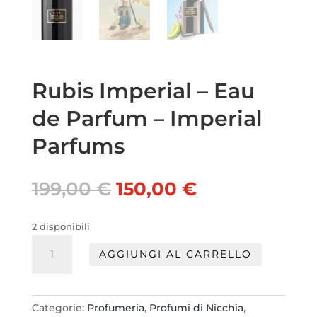
Rubis Imperial – Eau
de Parfum – Imperial
Parfums
Il
Il
199,00
€
150,00
€
prezzo
prezzo
originale
attuale
2 disponibili
era:
è:
Rubis
199,00 €.
150,00 €.
AGGIUNGI AL CARRELLO
Imperial
-
Eau
de
Categorie:
Profumeria
,
Profumi di Nicchia
,