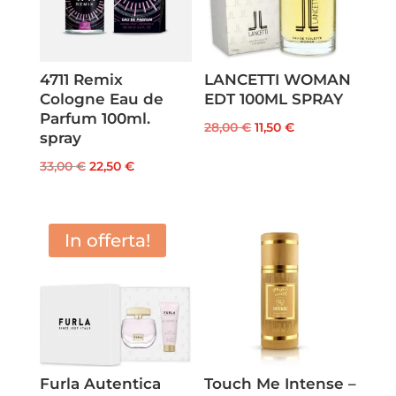
4711 Remix
LANCETTI WOMAN
Cologne Eau de
EDT 100ML SPRAY
Parfum 100ml.
Il
Il
28,00
€
11,50
€
spray
prezzo
prezzo
Il
Il
33,00
€
22,50
€
originale
attuale
prezzo
prezzo
era:
è:
originale
attuale
28,00 €.
11,50 €.
era:
è:
In offerta!
33,00 €.
22,50 €.
Furla Autentica
Touch Me Intense –