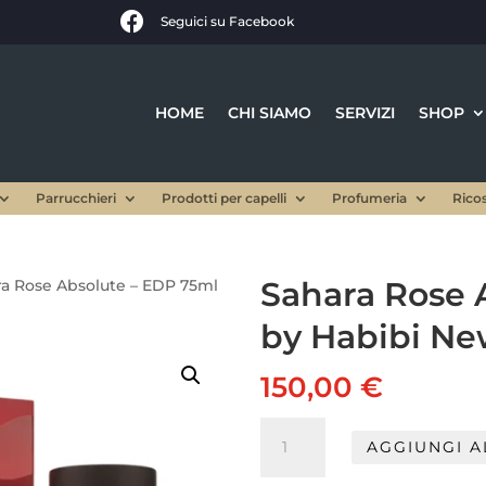

Seguici su Facebook
HOME
CHI SIAMO
SERVIZI
SHOP
Parrucchieri
Prodotti per capelli
Profumeria
Rico
Sahara Rose 
ra Rose Absolute – EDP 75ml
by Habibi Ne
150,00
€
Sahara
AGGIUNGI A
Rose
Absolute