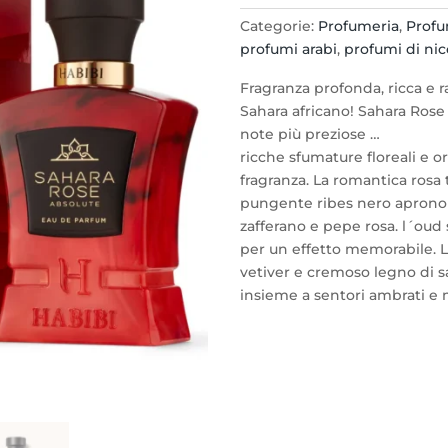
–
Categorie:
Profumeria
,
Profu
EDP
profumi arabi
,
profumi di nic
75ml
by
Fragranza profonda, ricca e 
Habibi
Sahara africano! Sahara Rose
New
note più preziose …
York
ricche sfumature floreali e o
quantità
fragranza. La romantica rosa t
pungente ribes nero aprono l
zafferano e pepe rosa. l´ou
per un effetto memorabile. L
vetiver e cremoso legno di
insieme a sentori ambrati e 