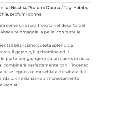
mi di Nicchia
,
Profumi Donna
Tag:
Habibi
,
chia
,
profumi donna
rara come una rosa trovata nel deserto del
 Absolute omaggia la pelle, con tutte le
rientali bilanciano questa splendida
urca, il geranio, il gelsomino ed il
e porte per giungere ad un cuore, di ricco
d si combinerà perfettamente con l´incenso
a base legnosa e muschiata é esaltata dal
 sandalo, che danzano armoniosamente
muschiati .