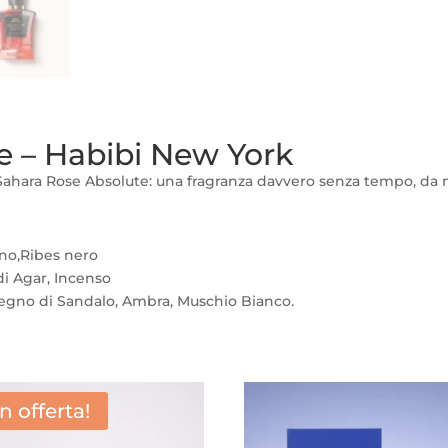
e – Habibi New York
o Sahara Rose Absolute: una fragranza davvero senza tempo, da
ino,Ribes nero
i Agar, Incenso
egno di Sandalo, Ambra, Muschio Bianco.
In offerta!