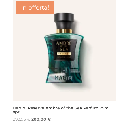
era:
è:
In offerta!
150,00 €.
115,00 €.
Habibi Reserve Ambre of the Sea Parfum 75ml.
spr
Il
Il
293,95
€
200,00
€
prezzo
prezzo