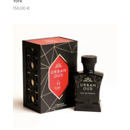
York
150,00
€