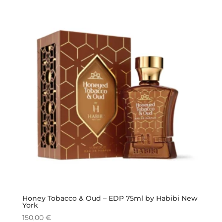
originale
attuale
era:
è:
293,95 €.
200,00 €.
Honey Tobacco & Oud – EDP 75ml by Habibi New
York
150,00
€