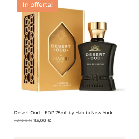
In offerta!
Desert Oud – EDP 75ml. by Habibi New York
Il
Il
150,00
€
115,00
€
prezzo
prezzo
originale
attuale