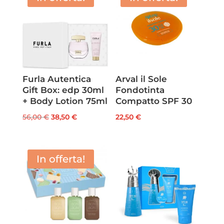
Furla Autentica
Arval il Sole
Gift Box: edp 30ml
Fondotinta
+ Body Lotion 75ml
Compatto SPF 30
Il
Il
56,00
€
38,50
€
22,50
€
prezzo
prezzo
originale
attuale
era:
è:
In offerta!
56,00 €.
38,50 €.