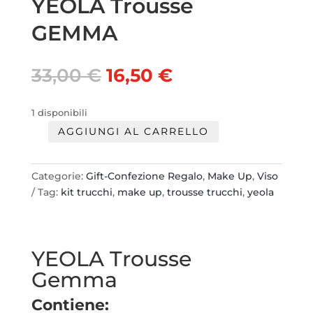
YEOLA Trousse
GEMMA
Il
Il
33,00
€
16,50
€
prezzo
prezzo
originale
attuale
1 disponibili
era:
è:
AGGIUNGI AL CARRELLO
33,00 €.
16,50 €.
YEOLA
Trousse
GEMMA
Categorie:
Gift-Confezione Regalo
,
Make Up
,
Viso
quantità
Tag:
kit trucchi
,
make up
,
trousse trucchi
,
yeola
YEOLA Trousse
Gemma
Contiene: