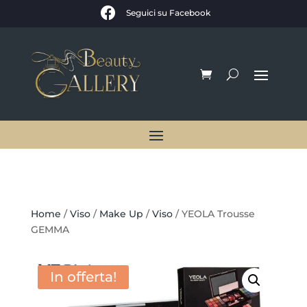

Seguici su Facebook
Home
/
Viso
/
Make Up
/
Viso
/ YEOLA Trousse
GEMMA
In offerta!