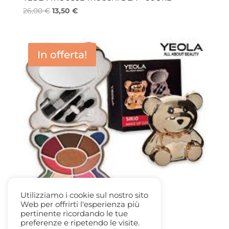
Il
Il
26,00
€
13,50
€
prezzo
prezzo
originale
attuale
era:
è:
In offerta!
26,00 €.
13,50 €.
Utilizziamo i cookie sul nostro sito
Web per offrirti l'esperienza più
pertinente ricordando le tue
preferenze e ripetendo le visite.