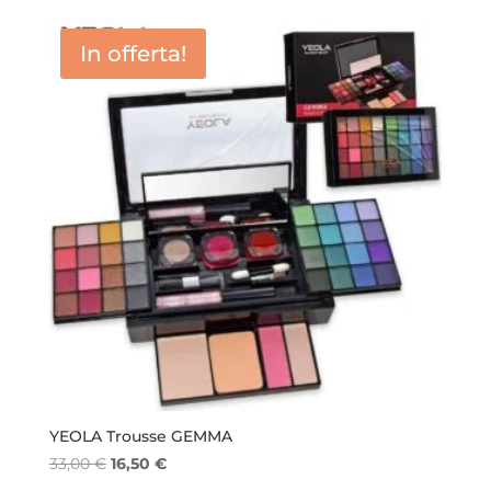
originale
attuale
era:
è:
In offerta!
33,00 €.
16,50 €.
YEOLA Trousse GEMMA
Il
Il
33,00
€
16,50
€
prezzo
prezzo