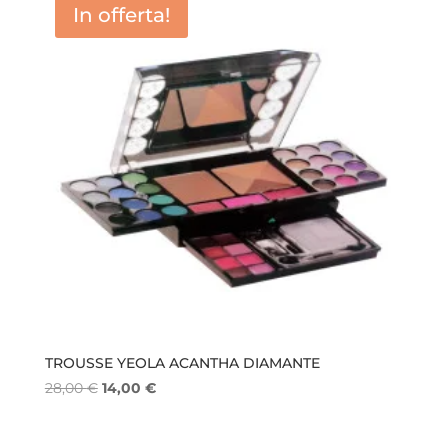
In offerta!
TROUSSE YEOLA ACANTHA DIAMANTE
Il
Il
28,00
€
14,00
€
prezzo
prezzo
originale
attuale