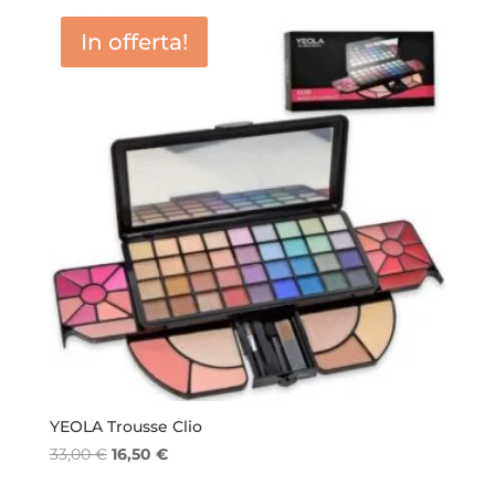
era:
è:
In offerta!
27,00 €.
14,00 €.
YEOLA Trousse Clio
Il
Il
33,00
€
16,50
€
prezzo
prezzo