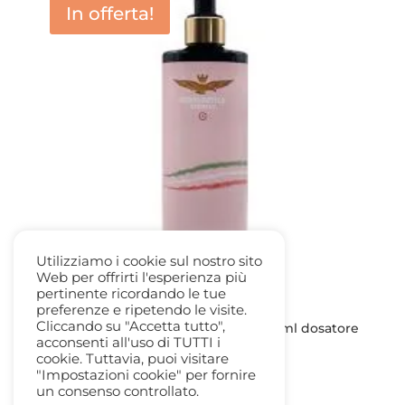
In offerta!
Utilizziamo i cookie sul nostro sito
Web per offrirti l'esperienza più
pertinente ricordando le tue
preferenze e ripetendo le visite.
Cliccando su "Accetta tutto",
Aeronautica Militare Latte Corpo 400ml dosatore
acconsenti all'uso di TUTTI i
Il
Il
14,50
€
3,60
€
cookie. Tuttavia, puoi visitare
prezzo
prezzo
"Impostazioni cookie" per fornire
un consenso controllato.
originale
attuale