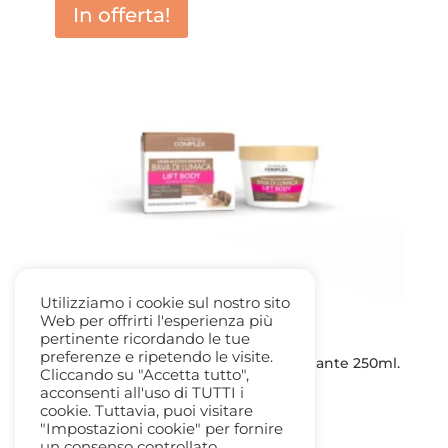
In offerta!
Utilizziamo i cookie sul nostro sito
Web per offrirti l'esperienza più
pertinente ricordando le tue
preferenze e ripetendo le visite.
Crema Bava di Lumaca Multiuso Idradante 250ml.
Cliccando su "Accetta tutto",
– Pharma Complex
acconsenti all'uso di TUTTI i
Il
Il
14,90
€
5,00
€
cookie. Tuttavia, puoi visitare
prezzo
prezzo
"Impostazioni cookie" per fornire
un consenso controllato.
originale
attuale