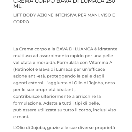
CREMA CORPO BAVA DI LUMACA 250
ML
Pharma
Complex
LIFT BODY AZIONE INTENSIVA PER MANI, VISO E
quantità
CORPO
La Crema corpo alla BAVA DI LUAMCA è idratante
multiuso ad assorbimento rapido per una pelle
vellutata e morbida. Formulata con Vitamina A
(Retinolo) e Bava di Lumaca per un’efficace
azione anti-età, proteggendo la pelle dagli
agenti esterni. L’aggiunta di Olio di Jojoba, noto
per le sue proprietà idratanti,
contribuisce ulteriormente a arricchire la
formulazione. Adatta a tutti i tipi di pelle,
può essere utilizzata su tutto il corpo, inclusi viso
e mani.
L’Olio di Jojoba, grazie alle sue diverse proprietà