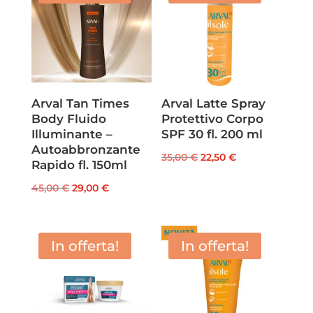
Arval Tan Times
Arval Latte Spray
Body Fluido
Protettivo Corpo
Illuminante –
SPF 30 fl. 200 ml
Autoabbronzante
Il
Il
35,00
€
22,50
€
Rapido fl. 150ml
prezzo
prezzo
Il
Il
45,00
€
29,00
€
originale
attuale
prezzo
prezzo
era:
è:
originale
attuale
35,00 €.
22,50 €.
era:
è:
In offerta!
In offerta!
45,00 €.
29,00 €.