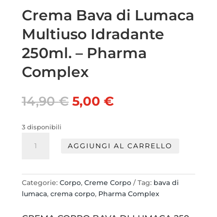
Crema Bava di Lumaca
Multiuso Idradante
250ml. – Pharma
Complex
Il
Il
14,90
€
5,00
€
prezzo
prezzo
originale
attuale
3 disponibili
era:
è:
Crema
14,90 €.
5,00 €.
AGGIUNGI AL CARRELLO
Bava
di
Lumaca
Multiuso
Categorie:
Corpo
,
Creme Corpo
Tag:
bava di
Idradante
lumaca
,
crema corpo
,
Pharma Complex
250ml.
-