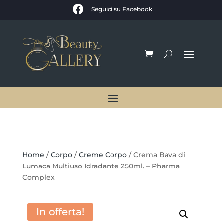

Seguici su Facebook
Home
/
Corpo
/
Creme Corpo
/ Crema Bava di
Lumaca Multiuso Idradante 250ml. – Pharma
Complex
In offerta!