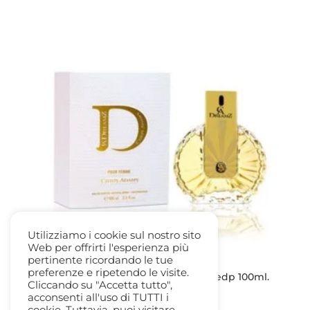
originale
attuale
era:
è:
25,00 €.
20,00 €.
Utilizziamo i cookie sul nostro sito
Web per offrirti l'esperienza più
pertinente ricordando le tue
preferenze e ripetendo le visite.
Dreamz pour Femme – Chris Adams edp 100ml.
Cliccando su "Accetta tutto",
spray
acconsenti all'uso di TUTTI i
20,00
€