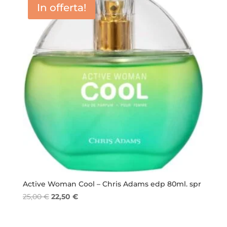
In offerta!
Active Woman Cool – Chris Adams edp 80ml. spr
Il
Il
25,00
€
22,50
€
prezzo
prezzo
originale
attuale