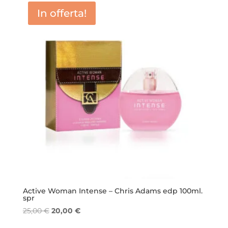
era:
è:
In offerta!
25,00 €.
22,50 €.
Active Woman Intense – Chris Adams edp 100ml.
spr
Il
Il
25,00
€
20,00
€
prezzo
prezzo