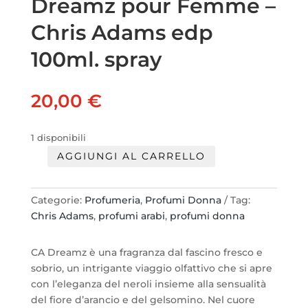
Dreamz pour Femme –
Chris Adams edp
100ml. spray
20,00
€
1 disponibili
AGGIUNGI AL CARRELLO
Dreamz
pour
Femme
Categorie:
Profumeria
,
Profumi Donna
Tag:
-
Chris Adams
,
profumi arabi
,
profumi donna
Chris
Adams
CA Dreamz è una fragranza dal fascino fresco e
edp
sobrio, un intrigante viaggio olfattivo che si apre
100ml.
con l’eleganza del neroli insieme alla sensualità
spray
del fiore d’arancio e del gelsomino. Nel cuore
quantità