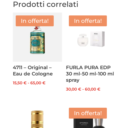
Prodotti correlati
In offerta!
In offerta!
4711 – Original –
FURLA PURA EDP
Eau de Cologne
30 ml-50 ml-100 ml
spray
Fascia
15,50
€
-
65,00
€
Fascia
30,00
€
-
60,00
€
di
di
prezzo:
prezzo:
da
da
In offerta!
15,50 €
30,00 €
a
a
65,00 €