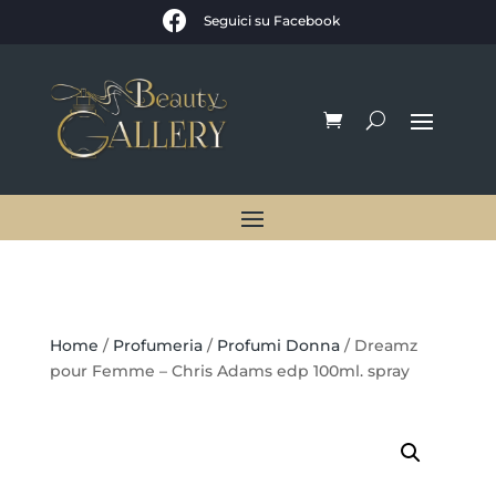

Seguici su Facebook
Home
/
Profumeria
/
Profumi Donna
/ Dreamz
pour Femme – Chris Adams edp 100ml. spray