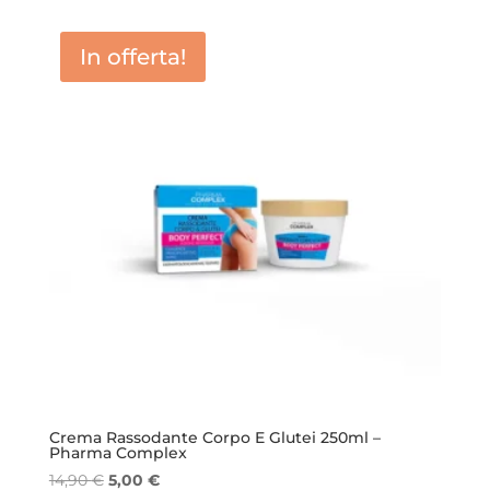
originale
attuale
era:
è:
In offerta!
18,00 €.
9,00 €.
Crema Rassodante Corpo E Glutei 250ml –
Pharma Complex
Il
Il
14,90
€
5,00
€