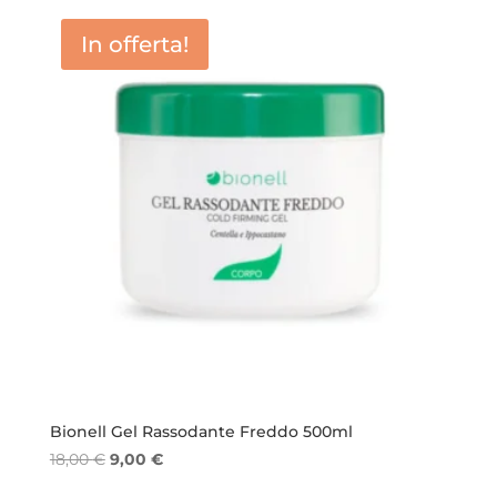
era:
è:
In offerta!
15,00 €.
9,00 €.
Bionell Gel Rassodante Freddo 500ml
Il
Il
18,00
€
9,00
€
prezzo
prezzo