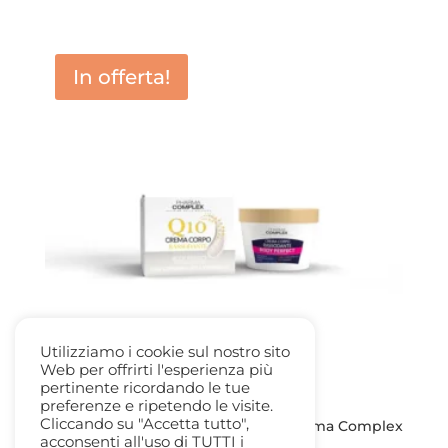
prezzo
prezzo
originale
attuale
era:
è:
In offerta!
14,90 €.
5,00 €.
Utilizziamo i cookie sul nostro sito
Web per offrirti l'esperienza più
pertinente ricordando le tue
preferenze e ripetendo le visite.
Cliccando su "Accetta tutto",
Crema Rassodante Q10 250ml. – Pharma Complex
acconsenti all'uso di TUTTI i