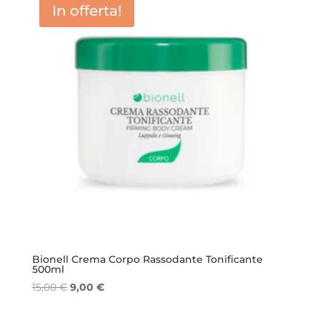
In offerta!
Bionell Crema Corpo Rassodante Tonificante
500ml
Il
Il
15,00
€
9,00
€
prezzo
prezzo
originale
attuale