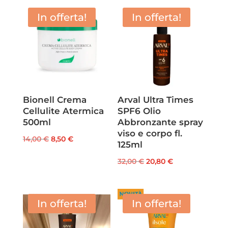
In offerta!
In offerta!
Bionell Crema
Arval Ultra Times
Cellulite Atermica
SPF6 Olio
500ml
Abbronzante spray
viso e corpo fl.
Il
Il
14,00
€
8,50
€
125ml
prezzo
prezzo
Il
Il
32,00
€
20,80
€
originale
attuale
prezzo
prezzo
era:
è:
originale
attuale
14,00 €.
8,50 €.
era:
è:
In offerta!
In offerta!
32,00 €.
20,80 €.