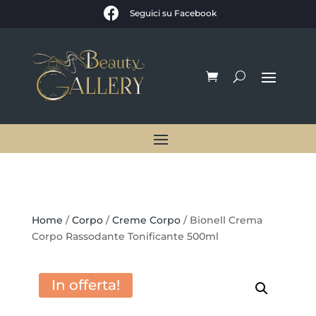

Seguici su Facebook
Home
/
Corpo
/
Creme Corpo
/ Bionell Crema
Corpo Rassodante Tonificante 500ml
In offerta!