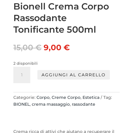
Bionell Crema Corpo
Rassodante
Tonificante 500ml
Il
Il
15,00
€
9,00
€
prezzo
prezzo
originale
attuale
2 disponibili
era:
è:
Bionell
15,00 €.
9,00 €.
AGGIUNGI AL CARRELLO
Crema
Corpo
Rassodante
Tonificante
Categorie:
Corpo
,
Creme Corpo
,
Estetica
Tag:
500ml
BIONEL
,
crema massaggio
,
rassodante
quantità
Crema ricca di attivi che aiutano a recuperare il