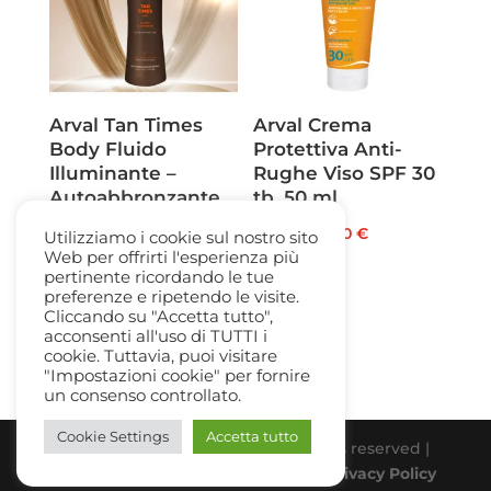
Arval Tan Times
Arval Crema
Body Fluido
Protettiva Anti-
Illuminante –
Rughe Viso SPF 30
Autoabbronzante
tb. 50 ml
Rapido fl. 150ml
Il
Il
29,50
€
19,50
€
Utilizziamo i cookie sul nostro sito
Il
Il
45,00
€
29,00
€
Web per offrirti l'esperienza più
prezzo
prezzo
pertinente ricordando le tue
prezzo
prezzo
originale
attuale
preferenze e ripetendo le visite.
originale
attuale
Cliccando su "Accetta tutto",
era:
è:
acconsenti all'uso di TUTTI i
era:
è:
29,50 €.
19,50 €.
cookie. Tuttavia, puoi visitare
45,00 €.
29,00 €.
"Impostazioni cookie" per fornire
un consenso controllato.
Cookie Settings
Accetta tutto
Beauty Gallery Parfum Srl | All rights reserved |
PIVA 03331770838 |
Cookie Policy
-
Privacy Policy