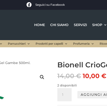

Seguici su Facebook
HOME
CHI SIAMO
SERVIZI
SHOP
Parrucchieri
Prodotti per capelli
Profumeria
Rico
Bionell Crio
oGel Gambe 500ml.
Il
14,00
€
10,00
€
prezzo
origina
2 disponibili
era:
Bionell
AGGIUNGI A
14,00 €
CrioGel
Gambe
500ml.