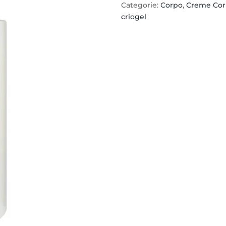
Categorie:
Corpo
,
Creme Co
quantità
criogel