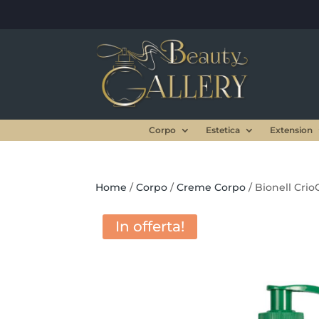
Corpo
Estetica
Extension
Home
/
Corpo
/
Creme Corpo
/ Bionell Cri
In offerta!