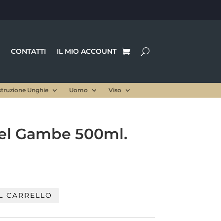
CONTATTI
IL MIO ACCOUNT
struzione Unghie
Uomo
Viso
Gel Gambe 500ml.
Il
prezzo
le
attuale
è:
L CARRELLO
.
10,00 €.