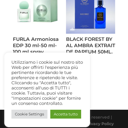
FURLA Armoniosa
BLACK FOREST BY
EDP 30 ml-50 ml-
AL AMBRA EXTRAIT
100 ml spray
DE PARFUM 50ML.
SPR
Fascia
37,00
€
-
64,50
€
Utilizziamo i cookie sul nostro sito
72,00
€
Web per offrirti l'esperienza più
di
pertinente ricordando le tue
prezzo:
preferenze e ripetendo le visite.
Cliccando su "Accetta tutto",
da
acconsenti all'uso di TUTTI i
37,00 €
cookie. Tuttavia, puoi visitare
a
"Impostazioni cookie" per fornire
un consenso controllato.
64,50 €
Cookie Settings
Accetta tutto
Beauty Gallery Parfum Srl | All rights reserved |
PIVA 03331770838 |
Cookie Policy
-
Privacy Policy