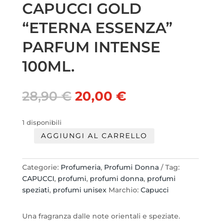
CAPUCCI GOLD
“ETERNA ESSENZA”
PARFUM INTENSE
100ML.
Il
Il
28,90
€
20,00
€
prezzo
prezzo
originale
attuale
1 disponibili
era:
è:
AGGIUNGI AL CARRELLO
28,90 €.
20,00 €.
CAPUCCI
GOLD
"ETERNA
Categorie:
Profumeria
,
Profumi Donna
Tag:
ESSENZA"
CAPUCCI
,
profumi
,
profumi donna
,
profumi
PARFUM
speziati
,
profumi unisex
Marchio:
Capucci
INTENSE
100ML.
Una fragranza dalle note orientali e speziate.
quantità