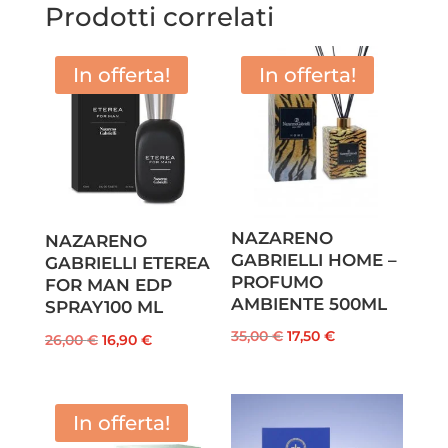
Prodotti correlati
In offerta!
In offerta!
NAZARENO
NAZARENO
GABRIELLI HOME –
GABRIELLI ETEREA
PROFUMO
FOR MAN EDP
AMBIENTE 500ML
SPRAY100 ML
Il
Il
35,00
€
17,50
€
Il
Il
26,00
€
16,90
€
prezzo
prezzo
prezzo
prezzo
originale
attuale
originale
attuale
era:
è:
era:
è:
In offerta!
35,00 €.
17,50 €.
26,00 €.
16,90 €.