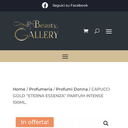

Seguici su Facebook
Home
/
Profumeria
/
Profumi Donna
/ CAPUCCI
GOLD “ETERNA ESSENZA” PARFUM INTENSE
100ML.
In offerta!