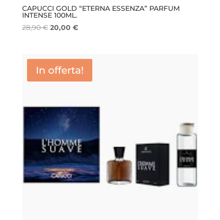
CAPUCCI GOLD “ETERNA ESSENZA” PARFUM
INTENSE 100ML.
Il
Il
28,90
€
20,00
€
prezzo
prezzo
originale
attuale
era:
è:
In offerta!
28,90 €.
20,00 €.