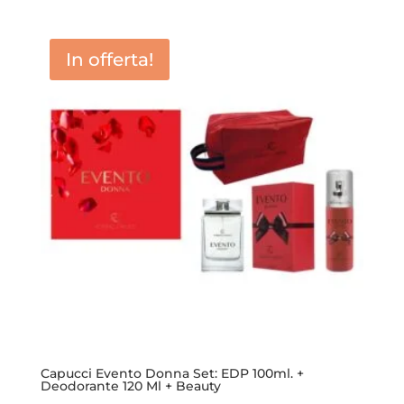
prezzo
prezzo
originale
attuale
era:
è:
In offerta!
42,80 €.
21,50 €.
Capucci Evento Donna Set: EDP 100ml. +
Deodorante 120 Ml + Beauty