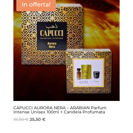
In offerta!
CAPUCCI AURORA NERA – ARABIAN Parfum
Intense Unisex 100ml + Candela Profumata
Il
Il
35,50
€
25,50
€
prezzo
prezzo
originale
attuale