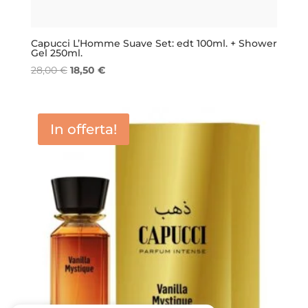
Capucci L’Homme Suave Set: edt 100ml. + Shower
Gel 250ml.
Il
Il
28,00
€
18,50
€
prezzo
prezzo
originale
attuale
era:
è:
In offerta!
28,00 €.
18,50 €.