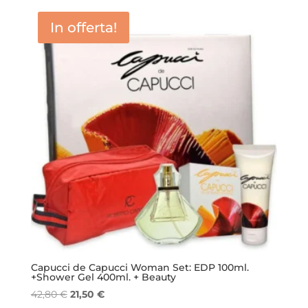
era:
è:
In offerta!
35,50 €.
25,50 €.
Capucci de Capucci Woman Set: EDP 100ml.
+Shower Gel 400ml. + Beauty
Il
Il
42,80
€
21,50
€