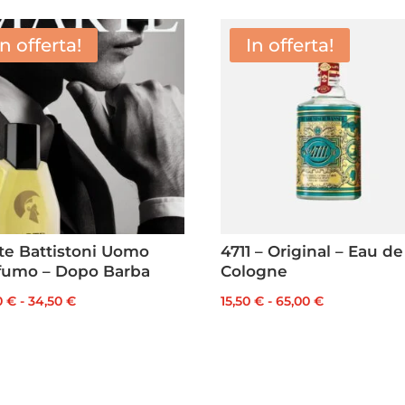
In offerta!
In offerta!
te Battistoni Uomo
4711 – Original – Eau de
fumo – Dopo Barba
Cologne
Fascia
Fascia
0
€
-
34,50
€
15,50
€
-
65,00
€
di
di
prezzo:
prezzo:
da
da
24,50 €
15,50 €