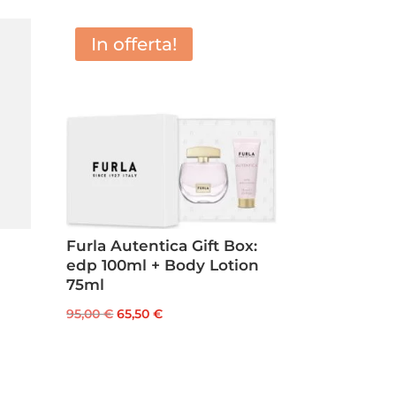
In offerta!
Furla Autentica Gift Box:
edp 100ml + Body Lotion
75ml
Il
Il
95,00
€
65,50
€
prezzo
prezzo
originale
attuale
era:
è: