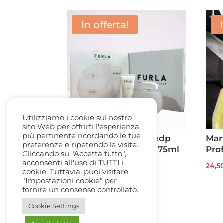
In offerta!
Utilizziamo i cookie sul nostro
sito Web per offrirti l'esperienza
più pertinente ricordando le tue
Furla Pura Gift Box: edp
Mar
preferenze e ripetendo le visite.
100ml + Body Lotion 75ml
Pro
Cliccando su "Accetta tutto",
acconsenti all'uso di TUTTI i
Il
Il
90,00
€
62,50
€
24,5
cookie. Tuttavia, puoi visitare
prezzo
prezzo
"Impostazioni cookie" per
fornire un consenso controllato.
originale
attuale
era:
è:
Cookie Settings
90,00 €.
62,50 €.