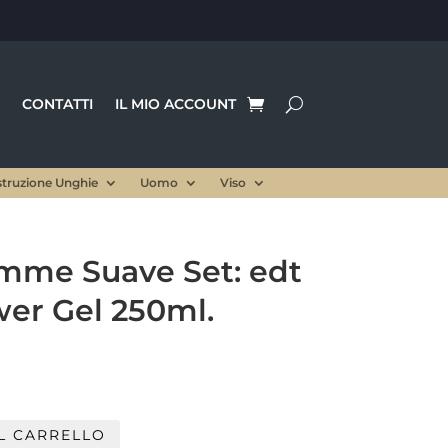
CONTATTI
IL MIO ACCOUNT
struzione Unghie
Uomo
Viso
mme Suave Set: edt
wer Gel 250ml.
Il
prezzo
le
attuale
è:
L CARRELLO
.
18,50 €.