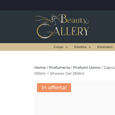
Corpo
Estetica
Extension
Home
/
Profumeria
/
Profumi Uomo
/ Capuc
100ml. + Shower Gel 250ml.
In offerta!