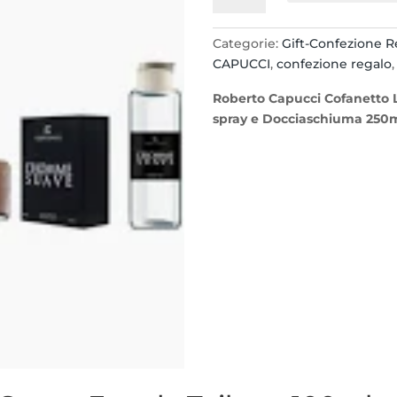
Suave
Set:
Categorie:
Gift-Confezione R
edt
CAPUCCI
,
confezione regalo
100ml.
+
Roberto Capucci Cofanetto 
Shower
spray e Docciaschiuma 250
Gel
250ml.
quantità