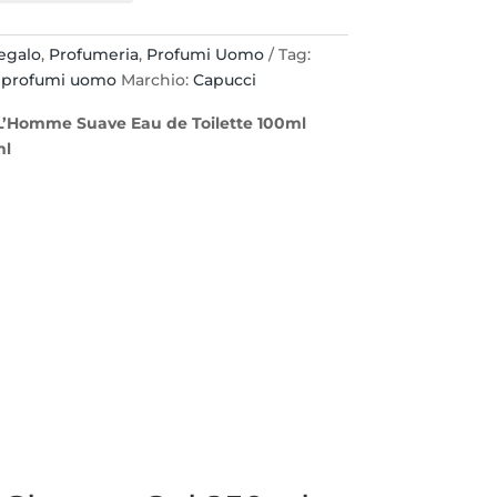
egalo
,
Profumeria
,
Profumi Uomo
Tag:
,
profumi uomo
Marchio:
Capucci
L’Homme Suave Eau de Toilette 100ml
ml