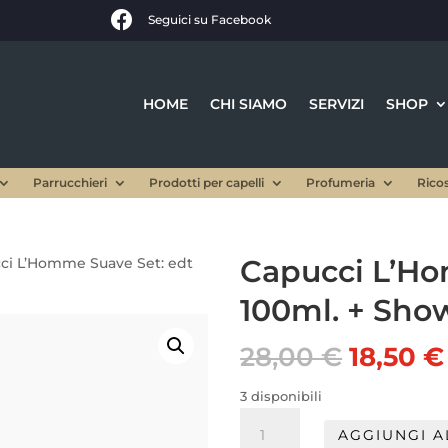

Seguici su Facebook
HOME
CHI SIAMO
SERVIZI
SHOP
Parrucchieri
Prodotti per capelli
Profumeria
Rico
Capucci L’Ho
ci L’Homme Suave Set: edt
100ml. + Sho
Il
28,00
€
18,50
€
prezzo
origina
3 disponibili
era:
Capucci
AGGIUNGI A
28,00 €
L'Homme