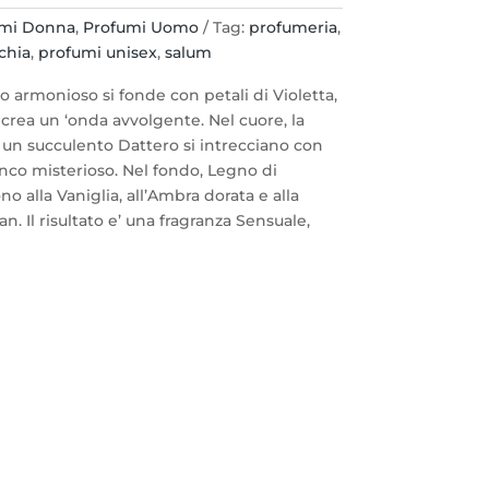
umi Donna
,
Profumi Uomo
Tag:
profumeria
,
chia
,
profumi unisex
,
salum
 armonioso si fonde con petali di Violetta,
crea un ‘onda avvolgente. Nel cuore, la
 un succulento Dattero si intrecciano con
nco misterioso. Nel fondo, Legno di
o alla Vaniglia, all’Ambra dorata e alla
n. Il risultato e’ una fragranza Sensuale,