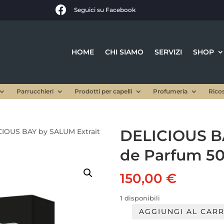

Seguici su Facebook
HOME
CHI SIAMO
SERVIZI
SHOP
Parrucchieri
Prodotti per capelli
Profumeria
Rico
DELICIOUS B
CIOUS BAY by SALUM Extrait
de Parfum 50
150,00
€
1 disponibili
AGGIUNGI AL CAR
DELICIOUS