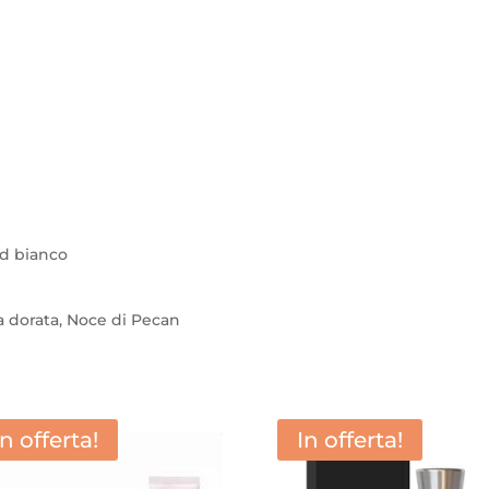
ud bianco
a dorata, Noce di Pecan
In offerta!
In offerta!