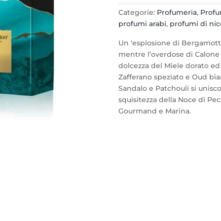
BAY
Categorie:
Profumeria
,
Prof
by
profumi arabi
,
profumi di nic
SALUM
Extrait
Un ‘esplosione di Bergamotto
de
mentre l’overdose di Calone 
Parfum
dolcezza del Miele dorato ed
50ml.
Zafferano speziato e Oud bia
quantità
Sandalo e Patchouli si uniscon
squisitezza della Noce di Peca
Gourmand e Marina.