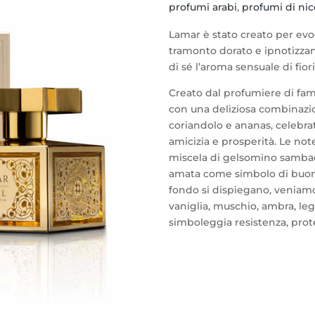
profumi arabi
,
profumi di nic
quantità
Lamar è stato creato per evoc
tramonto dorato e ipnotizzan
di sé l’aroma sensuale di fiori
Creato dal profumiere di fa
con una deliziosa combinazi
coriandolo e ananas, celebra
amicizia e prosperità. Le no
miscela di gelsomino sambac,
amata come simbolo di buona 
fondo si dispiegano, veniamo
vaniglia, muschio, ambra, le
simboleggia resistenza, prot