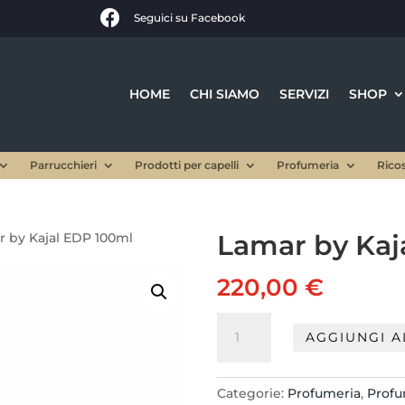

Seguici su Facebook
HOME
CHI SIAMO
SERVIZI
SHOP
Parrucchieri
Prodotti per capelli
Profumeria
Rico
Lamar by Kaj
r by Kajal EDP 100ml
220,00
€
Lamar
AGGIUNGI A
by
Kajal
EDP
Categorie:
Profumeria
,
Profu
100ml