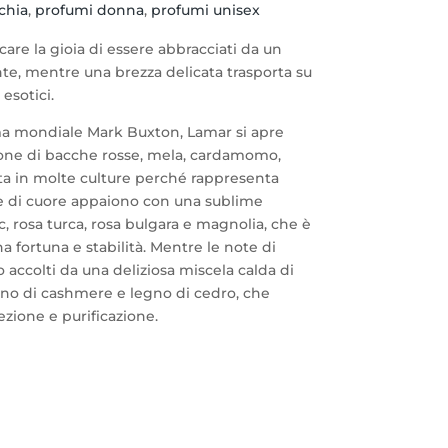
chia
,
profumi donna
,
profumi unisex
are la gioia di essere abbracciati da un
te, mentre una brezza delicata trasporta su
 esotici.
ma mondiale Mark Buxton, Lamar si apre
one di bacche rosse, mela, cardamomo,
ta in molte culture perché rappresenta
te di cuore appaiono con una sublime
 rosa turca, rosa bulgara e magnolia, che è
fortuna e stabilità. Mentre le note di
 accolti da una deliziosa miscela calda di
gno di cashmere e legno di cedro, che
ezione e purificazione.