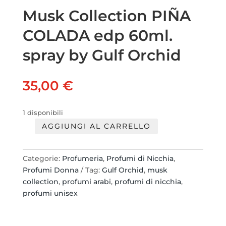
Musk Collection PIÑA
COLADA edp 60ml.
spray by Gulf Orchid
35,00
€
1 disponibili
AGGIUNGI AL CARRELLO
Musk
Collection
PIÑA
Categorie:
Profumeria
,
Profumi di Nicchia
,
COLADA
Profumi Donna
Tag:
Gulf Orchid
,
musk
edp
collection
,
profumi arabi
,
profumi di nicchia
,
60ml.
profumi unisex
spray
by
Gulf