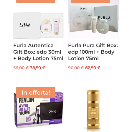
Furla Autentica
Furla Pura Gift Box:
Gift Box: edp 30ml
edp 100ml + Body
+ Body Lotion 75ml
Lotion 75ml
Il
Il
Il
Il
56,00
€
38,50
€
90,00
€
62,50
€
prezzo
prezzo
prezzo
prezzo
originale
attuale
originale
attuale
era:
è:
era:
è:
In offerta!
56,00 €.
38,50 €.
90,00 €.
62,50 €.