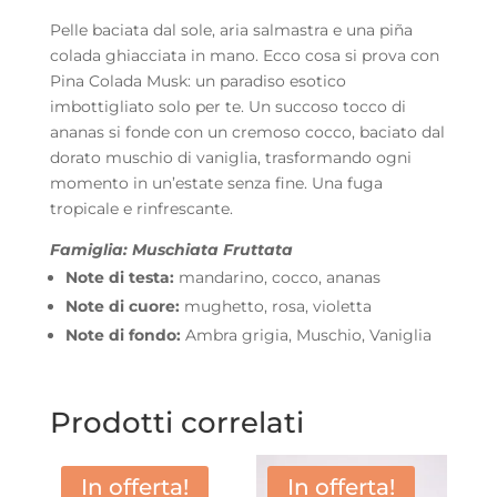
Orchid
Pelle baciata dal sole, aria salmastra e una piña
quantità
colada ghiacciata in mano. Ecco cosa si prova con
Pina Colada Musk: un paradiso esotico
imbottigliato solo per te. Un succoso tocco di
ananas si fonde con un cremoso cocco, baciato dal
dorato muschio di vaniglia, trasformando ogni
momento in un’estate senza fine. Una fuga
tropicale e rinfrescante.
Famiglia: Muschiata Fruttata
Note di testa:
mandarino, cocco, ananas
Note di cuore:
mughetto, rosa, violetta
Note di fondo:
Ambra grigia, Muschio, Vaniglia
Prodotti correlati
In offerta!
In offerta!